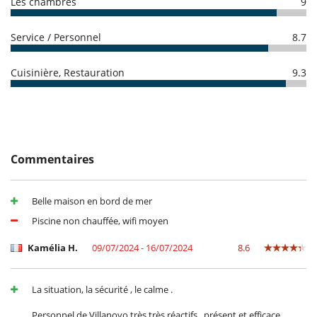
- Annulation à moins de
45 Jours
avant l'arrivée :
100 %
du montant
Les chambres
9
Accès internet (wifi)
total de la réservation est dû à Villanovo.
Piscine extérieure privée
- Non présentation (No show)
100 %
du montant total de la
Programmes du cable ou satellite
Service / Personnel
8.7
réservation est dû à Villanovo
TV
Personnel
Cuisinière, Restauration
9.3
Cuisinière
Propriété avec du personnel
Commentaires
Belle maison en bord de mer
Piscine non chauffée, wifi moyen
Kamélia H.
09/07/2024 - 16/07/2024
8.6
La situation, la sécurité , le calme .
Personnel de Villanovo très très réactifs , présent et efficace