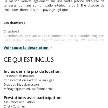
La maison s’ouvre également sur une vaste piscine entourée de
terrasses donnant sur un patio intérieur arboré. Elle dispose de
trois suites donnant sur un paysage idyllique.
Les chambres
Chambre 1
Chambre, Rez-de-chaussée. La chambre propose 1 lit double King size.
Salle de bain attenante, avec 2 vasques, douche. WC séparés. La
chambre inclut également : climatisation, table de bureau, dressing,
Voir toute la description
balcon privé.
Chambre 2
CE QUI EST INCLUS
Chambre, 1er étage, vue sur la mer. La chambre propose 1 lit double
King size. Salle de bain attenante, avec 2 vasques, douche. WC dans la
salle de bain. La chambre inclut également : climatisation, table de
Inclus dans le prix de location
bureau, balcon privé.
Personnel de maison
Consommation électrique, eau, gaz
Chambre 3
Draps et linge de maison
Chambre, 1er étage, vue sur la mer. La chambre propose 1 lit double
Ménage quotidien (sauf dimanche)
King size. Salle de bain attenante, avec 2 vasques, douche. WC séparés.
La chambre inclut également : climatisation, dressing, balcon privé.
Prestations avec participation
Assurance annulation
Chef / Cuisinier