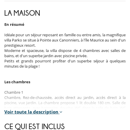
LA MAISON
En résumé
Idéale pour un séjour reposant en famille ou entre amis, la magnifique
villa Parko se situe à Pointe aux Canonniers, à l'île Maurice au sein d'un
prestigieux resort.
Moderne et spacieuse, la villa dispose de 4 chambres avec salles de
bains, et d'un superbe jardin avec piscine privée.
Petits et grands pourront profiter d'un superbe séjour à quelques
minutes de la plage !
Les chambres
Chambre 1
Chambre, Rez-de-chaussée, accès direct au jardin, accès direct à la
piscine, vue jardin. La chambre propose 1 lit double 180 cm. Salle de
bain attenante, avec baignoire, douche. WC dans la salle de bain, WC
Voir toute la description
séparés. La chambre inclut également : climatisation, TV.
Chambre 2
CE QUI EST INCLUS
Chambre, 1er étage, vue jardin. La chambre propose 1 lit double 180