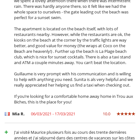
we spent a lovely afternoon there when there was intermittent
rain. There was hardly anyone there, so it felt like we had the
whole space to ourselves - the gate leading out the beach was
perfect for a sunset swim.
The apartment is located on the beach itself, with lots of
restaurants nearby. However, while the restaurants are ok, the
kiosks on the beach at the corner by the traffic lights are way
better, and good value for money (the wraps at Coco on the
Beach are heavenly!) . Further up the beach is La Plage beach
club, which is nice for sunset cocktails. There is also a taxi stand
and ATM a couple minutes away. You can’t beat the location.
Guillaume is very prompt with his communication and is willing
to help with anything you need. Sunita is als very helpful and we
really appreciated her helping us find a taxi when checking out.
If you’re looking for a comfortable home away home in Trou aux
Biches, this is the place for you!
Mia R.
06/03/2021 - 17/03/2021
10.0
J'ai visité Maurice plusieurs fois au cours des trente dernières
années et j'ai séjourné dans des centres de vacances sur les côtes