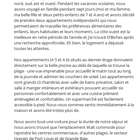
nord, sud, est et ouest. Pendant les vacances scolaires, nous
avons voyagé en famille pendant sept jours (moi et ma femme,
ma belle-fille et deux petits-enfants de 7 et 4 ans) et avons décidé
de prendre deux appartements indépendants qui nous
permettaient de travailler les préférences alimentaires des
enfants, leurs habitudes et leurs moments. La côte ouest est la
meilleure en cette période de l’année et j’ai trouvé O’Biches après
une recherche approfondie. Eh bien, le logement a dépassé
toutes les attentes.
Nos appartements (A 5 et A 6) situés au dernier étage donnaient
directement sur la belle piscine au-delà de laquelle se trouve la
plage - une vue imprenable pour accueillir le matin tout au long
de la journée et admirer les couchers de soleil. Les appartements
sont grands (3 chambres avec salle de bains privative, salon et
salle à manger intérieurs et extérieurs pouvant accueillir six
personnes confortablement et avec une cuisine joliment
aménagée) et confortables. Un supermarché est facilement
accessible à pied. Nous nous sommes sentis immédiatement à la
maison et avons été tristes plus de.
Nous avons loué une voiture pour la durée de notre séjour et
nous avons trouvé que l'emplacement était commode pour
rejoindre les centres commerciaux, d'autres plages, le secteur
riverain de Port Louis et de Grande Baie.