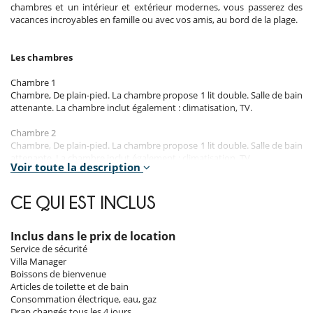
chambres et un intérieur et extérieur modernes, vous passerez des
vacances incroyables en famille ou avec vos amis, au bord de la plage.
Les chambres
Chambre 1
Chambre, De plain-pied. La chambre propose 1 lit double. Salle de bain
attenante. La chambre inclut également : climatisation, TV.
Chambre 2
Chambre, De plain-pied. La chambre propose 1 lit double. Salle de bain
attenante. La chambre inclut également : climatisation, TV.
Voir toute la description
Chambre 3
Chambre, De plain-pied. La chambre propose 1 lit double. Salle de bain
CE QUI EST INCLUS
attenante. La chambre inclut également : climatisation, TV.
Inclus dans le prix de location
Les intérieurs
Service de sécurité
Villa Manager
L'atmosphère intérieure de l'Appartement Dixon est chaleureuse et
Boissons de bienvenue
confortable avec des couleurs claires, ce qui le rend élégant et
Articles de toilette et de bain
moderne. La cuisine américaine est entièrement équipée et offre une
Consommation électrique, eau, gaz
vue directe sur la plage, tout comme dans le salon, où vous pourrez
Drap changés tous les 4 jours