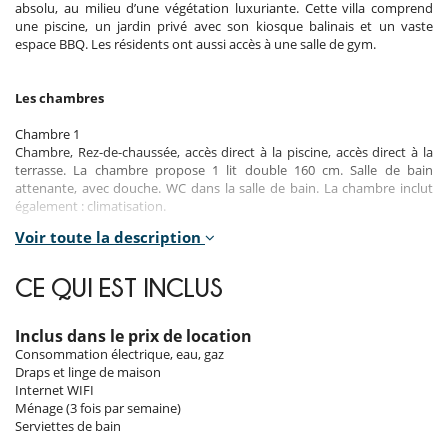
absolu, au milieu d’une végétation luxuriante. Cette villa comprend
une piscine, un jardin privé avec son kiosque balinais et un vaste
espace BBQ. Les résidents ont aussi accès à une salle de gym.
Les chambres
Chambre 1
Chambre, Rez-de-chaussée, accès direct à la piscine, accès direct à la
terrasse. La chambre propose 1 lit double 160 cm. Salle de bain
attenante, avec douche. WC dans la salle de bain. La chambre inclut
également : climatisation.
Voir toute la description
Chambre 2
Chambre, Rez-de-chaussée, accès direct à la piscine, accès direct à la
terrasse. La chambre propose 1 lit double 160 cm. Salle de bain
CE QUI EST INCLUS
attenante, avec douche. WC dans la salle de bain. La chambre inclut
également : climatisation.
Inclus dans le prix de location
Chambre 3
Consommation électrique, eau, gaz
Chambre, Rez-de-chaussée, accès direct à la piscine, accès direct à la
Draps et linge de maison
terrasse. La chambre propose 1 lit double 180 cm. Salle de bain
Internet WIFI
attenante, avec baignoire, douche. WC dans la salle de bain. La
Ménage (3 fois par semaine)
chambre inclut également : climatisation, dressing.
Serviettes de bain