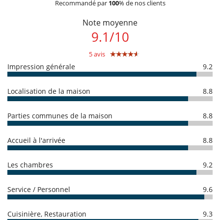
- Une caution est exigée par le propriétaire d'un montant de :
500.00
Recommandé par
100
% de nos clients
La dame de maison est présente de 8h à 13h. Elle fait le ménage (3 fois
EUR
par semaine). Elle peut également préparer un repas par jour, sur
- La caution est à régler sous la forme suivante :
Pré-autorisation sur
Note moyenne
demande et moyennant un supplément.
votre carte bancaire (montant non débité)
Heure supplémentaires en extra.
9.1
/
10
Conditions de réservation
- Acompte débité par Villanovo lors de la réservation :
5 avis
40 %
Notes
- 2 ème acompte
50 Jours
avant l'arrivée :
60 %
du montant total de la
Impression générale
9.2
réservation est dû à Villanovo.
Dans la mezzanine : escalier sans rambarde (Attention aux enfants)
- Le montant total de la réservation n'inclut pas les produits ou
Interdiction de fumer à l'intérieur de la maison
services en option commandés sur place.
Localisation de la maison
8.8
Conditions et frais d'annulation
Parties communes de la maison
8.8
A l'extérieur
- Toute demande de modification et d'annulation doit être adressée
par email
Barbecue
- Les conditions d'annulation s'appliquent en référence à l'heure locale
Douche extérieure
Accueil à l'arrivée
8.8
de la maison
Espace lounge sur la terrasse
- L'acompte de réservation n'est jamais remboursé en cas
Espace(s) repas en plein air
d'annulation.
Jardin
Les chambres
9.2
- Annulation à moins de
45 Jours
avant l'arrivée :
100 %
du montant
Lit de style Balinais dans le jardin
total de la réservation est dû à Villanovo.
Terrasse(s)
- Non présentation (No show)
100 %
du montant total de la
Transats au bord de la piscine
Service / Personnel
9.6
réservation est dû à Villanovo
Transats sur la terrasse
Cuisinière, Restauration
9.3
Cuisine & Electro-Ménager