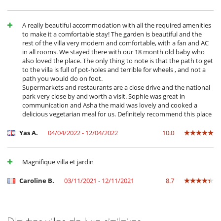
Accès internet (wifi)
Cartes et jeux de société
Groupe électrogène
A really beautiful accommodation with all the required amenities
Piscine extérieure privée
to make it a comfortable stay! The garden is beautiful and the
Programmes du cable ou satellite
rest of the villa very modern and comfortable, with a fan and AC
Salle de sport
in all rooms. We stayed there with our 18 month old baby who
TV
also loved the place. The only thing to note is that the path to get
to the villa is full of pot-holes and terrible for wheels , and not a
Personnel
path you would do on foot.
Cuisinière
Supermarkets and restaurants are a close drive and the national
park very close by and worth a visit. Sophie was great in
Pour votre confort et votre agrément
communication and Asha the maid was lovely and cooked a
Air conditionné dans les chambres uniquement
delicious vegetarian meal for us. Definitely recommend this place
Bureau
Dressing
Yas A.
04/04/2022 - 12/04/2022
10.0
Jacuzzi extérieur
Salle à manger
Salon
Magnifique villa et jardin
Salon TV
Terrasses
Caroline B.
03/11/2021 - 12/11/2021
8.7
Ventilateur (toutes les chambres)