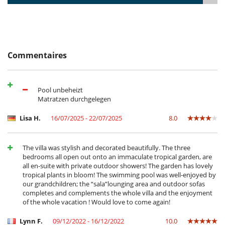
Bouilloire électrique
Cafetière
Combiné machine à laver - à sécher
Congélateur
Cuisine américaine
Cuisine équipée
Commentaires
Fer à repasser
Four
Grille pain
Lave linge
Pool unbeheizt
Lave vaisselle
Matratzen durchgelegen
Micro-ondes
Plancha d'intérieur
Lisa H.
16/07/2025 - 22/07/2025
8.0
Réfrigérateur
Enfants
The villa was stylish and decorated beautifully. The three
Chaise haute
bedrooms all open out onto an immaculate tropical garden, are
Enfants bienvenus
all en-suite with private outdoor showers! The garden has lovely
Lit bébé
tropical plants in bloom! The swimming pool was well-enjoyed by
our grandchildren; the “sala”lounging area and outdoor sofas
Equipement, installations, évènements
completes and complements the whole villa and the enjoyment
Coffre fort
of the whole vacation ! Would love to come again!
Système d'alarme
Lynn F.
09/12/2022 - 16/12/2022
10.0
Loisirs, bien-être & activités sportives