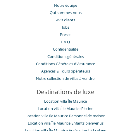
Notre équipe
Enfants
Qui sommes-nous
Enfants bienvenus
Avis clients
Loisirs, bien-être & activités sportives
Jobs
Accès internet (wifi)
Presse
Piscine à débordement
Programmes du cable ou satellite
F.A.Q.
TV
Confidentialité
Conditions générales
Pour votre confort et votre agrément
Air conditionné
Conditions Générales d'Assurance
Salle à manger
​Agences & Tours opérateurs
Salon
Notre collection de villas à vendre
Ventilateur
Services et loisirs du resort
Destinations de luxe
Court de tennis
Fitness center
Location villa Île Maurice
Spa
Location villa Île Maurice Piscine
Location villa Île Maurice Personnel de maison
Location villa Île Maurice Enfants bienvenus
Location villa Île Maurice Accès direct à la plage