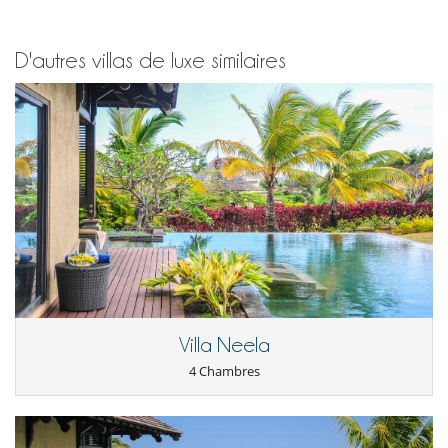
Taxes de séjour et touristiques : 3.00 EUR Par Adulte/nuit
Sur demande et moyennant supplément, la villa peut aussi proposer
les services d'un chef à domicile (présent à la villa toute la journée de
Conditions de location
8h30 - petit-déjeuner jusqu’à 23h - dîner). Il sera chargé d’élaborer les
D'autres villas de luxe similaires
- Animaux domestiques interdits
menus, de vous les proposer pour validation, de faire les courses, de
- Il est interdit de fumer à l'intérieur de la maison
préparer et servir tous les repas. Seul le montant d’achat des denrées
- L'organisation d'événements dans cette propriété est interdite sans
alimentaires sera en plus (sur présentation du ticket de caisse).
l'accord préalable de Villanovo
Le prix pour un chef à domicile est établi pour maximum 8 personnes.
- La maison doit être restituée en l'état du check in. Dans le cas
Si plus de 8 personnes, il faudra prévoir les services d'un sous-chef.
contraire un supplément pourra être facturé au client.
- Les enfants doivent être surveillés par leurs parents chaque instant
Les
petits déjeuner
sont proposés comme suit :
s'ils utilisent un jacuzzi, une piscine, un sauna ou un hammam.
- Continental : café/thé/chocolat, jus de fruit, lait, eau, pain,
- Les enfants sont les bienvenus
viennoiserie, Céréales, beurre, confiture, crêpes (ou pancake ou pain
- Piscine non clôturée
perdu): à partir de 25 € / nuit / personne
- Piscine non surveillée
- Anglais : Formule Continental + 2 oeufs à votre convenance, bacon,
- Langues parlées par le personnel de la maison : Anglais - Français
saucisses, fruits (locaux de saison), fromage, jambon: à partir de 35 € /
- Check-in :
15:00 h
- Check out :
10:00 h
nuit / personne
- Une caution est exigée par le propriétaire d'un montant de :
1 760.00
EUR
Vous pouvez acceder à l'hôtel cinq étoiles mitoyen, le Sofitel So
- La caution est à régler sous la forme suivante :
Pré-autorisation sur
Mauritius, sous conditions de disponibiltés :
Villa Neela
votre carte bancaire (montant non débité)
-activités nautiques non-motorisées (planche à voile,dériveurs, canoë,
4 Chambres
pédalo, paddle, plongée masque et tuba): forfait de 1200 Rs (à partir
Conditions de réservation
de 27 €) par personne et par jour
- Acompte débité par Villanovo lors de la réservation :
50 %
-bateau de fond de verre: Rs400 (à partir de 9 €)/adulte et Rs200 (a
- 2 ème acompte
60 Jours
avant l'arrivée :
50 %
du montant total de la
partir de 4.5 €)/enfant jusqu'à 12 ans
réservation est dû à Villanovo.
-10 % de remise sur les restaurants et bars