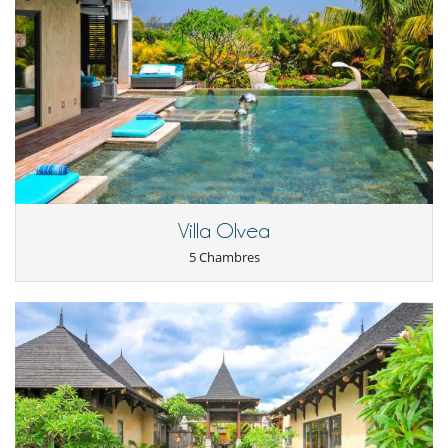
- Le propriétaire ou le personnel de maison pourra vous demander de
-10 % de remise sur le spa
régler les services sur place en monnaie locale.
-accès à la plage de l'hôtel gratuit, serviettes de plage ne sont pas
- Le montant total de la réservation n'inclut pas les produits ou
fournies
services en option commandés sur place.
-accès à la piscine de l'hôtel gratuit + transats gratuits
- Le montant des paiements en monnaie locale peut varier en fonction
-accès à la salle de gym: Rs2,000 (à partir de 45 €)/personne par
des taux de change applicables.
semaine
-accès à la Kids Villa de l'hôtel: Rs2,400 (à partir de 55 €)/enfant (3-12
Conditions et frais d'annulation
ans) par jour
- Toute demande de modification et d'annulation doit être adressée
-raquettes de tennis (2) et balles de tennis (4): Rs500 (à partir de
par email
11€)/heure
- Les conditions d'annulation s'appliquent en référence à l'heure locale
de la maison
D'autres activités vous sont proposées : courts de tennis éclairés sur le
Villa Olvea
- L'acompte de réservation n'est jamais remboursé en cas
Domaine, Golf de Bel ombre à 5 min, sports nautiques, équitation,
d'annulation.
plongée sous-marine, pêche, kite surf, voile, nage avec les dauphins en
5 Chambres
- Annulation à moins de
60 Jours
avant l'arrivée :
100 %
du montant
pleine mer, journée sur un ilot avec barbecue/déjeuner sur la plage.
total de la réservation est dû à Villanovo.
- Non présentation (No show)
100 %
du montant total de la
réservation est dû à Villanovo
Situation
La propriété prend place au sein d'un magnifique domaine d'une
trentaine de villas, au sud de l'ile Maurice, entre Bel Ombre et Chemin
Grenier.
Vous ne serez qu'à 100 m de la mer.
Le village le plus proche est à 5 km. Vous serez également à 1h de
l'aéroport et de Port Louis.