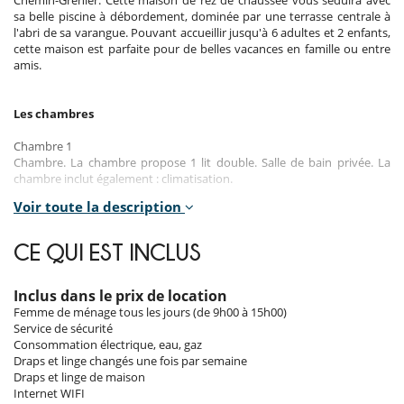
sa belle piscine à débordement, dominée par une terrasse centrale à
l'abri de sa varangue. Pouvant accueillir jusqu'à 6 adultes et 2 enfants,
cette maison est parfaite pour de belles vacances en famille ou entre
amis.
Les chambres
Chambre 1
Chambre. La chambre propose 1 lit double. Salle de bain privée. La
chambre inclut également : climatisation.
Voir toute la description
Chambre 2
Chambre. La chambre propose 1 lit double. Salle de bain privée. La
chambre inclut également : climatisation.
CE QUI EST INCLUS
Chambre 3
Chambre. La chambre propose 1 lit double. Salle de bain partagée. La
Inclus dans le prix de location
chambre inclut également : climatisation.
Femme de ménage tous les jours (de 9h00 à 15h00)
Service de sécurité
Chambre 4
Consommation électrique, eau, gaz
Chambre d’enfant. La chambre propose 2 lits simples. Salle de bain
Draps et linge changés une fois par semaine
partagée. La chambre inclut également : climatisation.
Draps et linge de maison
Internet WIFI