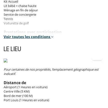
Kit Accueil
Les intérieurs
Lit bébé + chaise haute
Ménage en fin de séjour
La maison dispose de jolis intérieurs, composés de 7 pièces.
Service de conciergerie
Une aile entière de la villa est consacrée aux espaces de vie et au plaisir
Tennis
d'être ensemble. L'autre aile protège quant à elle l'intimité de l'espace
Voiturette de golf
nuit par un réseau de patios, bassins et jardins intérieurs.
Vous retrouverez 4 chambres climatisées (3 chambres en suite et une
Prestations avec participation
chambre d'enfant collée à l'une des chambres en suite), une cuisine
Assurance annulation
Voir toutes les conditions
américaine, un salon, un espace salle à manger et 1 WC indépendant.
Baby-sitting
Check in anticipé
LE LIEU
Check-out tardif
Les extérieurs
Chef / Cuisinier : à partir de 180.00 EUR Par Jour
Lit supplémentaire
Vous pourrez profiter de l'impressionnante piscine à débordement (17
Ménage quotidien
x 5 m) et de la grande terrasse avec salon extérieur.
Organisation d'excursions
Pour certaines de nos propriétés, l’emplacement géographique est
Pension complète
indicatif.
Petit-déjeuner continental : à partir de 25.00 EUR Par
Staff & Services
Pers./nuit
Distance de
Soins du spa
Le prix comprend un ménage quotidien (assuré par une femme de
Aéroport (1 Heures en voiture)
Transfert aéroport
ménage tous les jours jusqu’à 15 h), la mise à disposition d'une
Centre Ville (5 KM)
Voiture de location
voiturette de golf, un service de conciergerie, un kit d'arrivée, l'accès à
Bord de mer (100 M)
deux courts de tennis éclairés, ainsi que l'accès à la plage et à la piscine
Port Louis (1 Heures en voiture)
Frais additionnels obligatoires
de l'hôtel.
Frais de dossier : 55.00 EUR