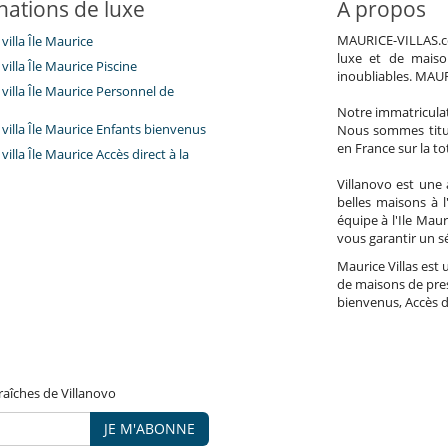
nations de luxe
A propos
MAURICE-VILLAS.com
villa Île Maurice
luxe et de maiso
villa Île Maurice Piscine
inoubliables. MAU
villa Île Maurice Personnel de
Notre immatricula
villa Île Maurice Enfants bienvenus
Nous sommes titul
en France sur la to
villa Île Maurice Accès direct à la
Villanovo est une 
belles maisons à 
équipe à l'Ile Maur
vous garantir un s
Maurice Villas est 
de maisons de pres
bienvenus, Accès dir
raîches de Villanovo
JE M'ABONNE