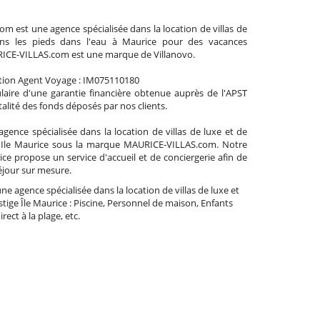
 est une agence spécialisée dans la location de villas de
ns les pieds dans l'eau à Maurice pour des vacances
RICE-VILLAS.com est une marque de Villanovo.
tion Agent Voyage : IM075110180
aire d'une garantie financière obtenue auprès de l'APST
talité des fonds déposés par nos clients.
agence spécialisée dans la location de villas de luxe et de
l'Ile Maurice sous la marque MAURICE-VILLAS.com. Notre
ice propose un service d'accueil et de conciergerie afin de
éjour sur mesure.
une agence spécialisée dans la location de villas de luxe et
tige Île Maurice : Piscine, Personnel de maison, Enfants
ect à la plage, etc.