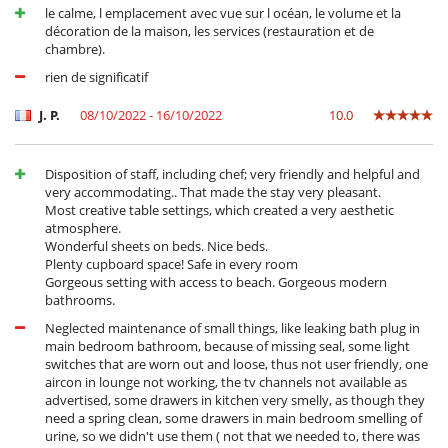
Kabel- oder Satellitenfernsehen oder Internet
le calme, l emplacement avec vue sur l océan, le volume et la
Karten- und Brettspiele
décoration de la maison, les services (restauration et de
Music speaker
chambre).
rien de significatif
J. P.
08/10/2022 - 16/10/2022
10.0
Disposition of staff, including chef; very friendly and helpful and
very accommodating.. That made the stay very pleasant.
Most creative table settings, which created a very aesthetic
atmosphere.
Wonderful sheets on beds. Nice beds.
Plenty cupboard space! Safe in every room
Gorgeous setting with access to beach. Gorgeous modern
bathrooms.
Neglected maintenance of small things, like leaking bath plug in
main bedroom bathroom, because of missing seal, some light
switches that are worn out and loose, thus not user friendly, one
aircon in lounge not working, the tv channels not available as
advertised, some drawers in kitchen very smelly, as though they
need a spring clean, some drawers in main bedroom smelling of
urine, so we didn't use them ( not that we needed to, there was