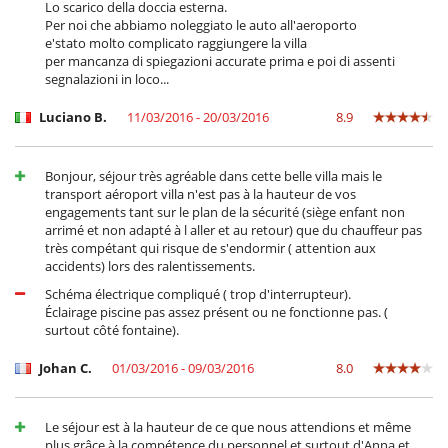
Lo scarico della doccia esterna.
Per noi che abbiamo noleggiato le auto all'aeroporto
e'stato molto complicato raggiungere la villa
per mancanza di spiegazioni accurate prima e poi di assenti
segnalazioni in loco...
Luciano B.
11/03/2016 - 20/03/2016
8.9
Bonjour, séjour très agréable dans cette belle villa mais le
transport aéroport villa n'est pas à la hauteur de vos
engagements tant sur le plan de la sécurité (siège enfant non
arrimé et non adapté à l aller et au retour) que du chauffeur pas
très compétant qui risque de s'endormir ( attention aux
accidents) lors des ralentissements.
Schéma électrique compliqué ( trop d'interrupteur).
Éclairage piscine pas assez présent ou ne fonctionne pas. (
surtout côté fontaine).
Johan C.
01/03/2016 - 09/03/2016
8.0
Le séjour est à la hauteur de ce que nous attendions et même
plus grâce à la compétence du personnel et surtout d'Anna et