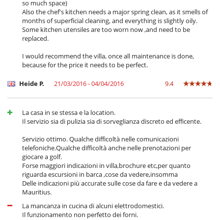
so much space)
Also the chef's kitchen needs a major spring clean, as it smells of
months of superficial cleaning, and everything is slightly oily.
Some kitchen utensiles are too worn now ,and need to be
replaced.
I would recommend the villa, once all maintenance is done,
because for the price it needs to be perfect.
Heide P.
21/03/2016 - 04/04/2016
9.4
La casa in se stessa e la location.
Il servizio sia di pulizia sia di sorveglianza discreto ed efficente.
Servizio ottimo. Qualche difficoltà nelle comunicazioni
telefoniche.Qualche difficoltà anche nelle prenotazioni per
giocare a golf.
Forse maggiori indicazioni in villa,brochure etc,per quanto
riguarda escursioni in barca ,cose da vedere,insomma
Delle indicazioni più accurate sulle cose da fare e da vedere a
Mauritius.
La mancanza in cucina di alcuni elettrodomestici.
Il funzionamento non perfetto dei forni.