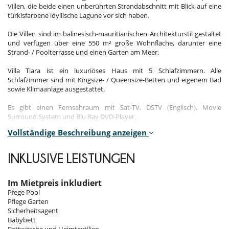
Villen, die beide einen unberührten Strandabschnitt mit Blick auf eine
türkisfarbene idyllische Lagune vor sich haben.
Die Villen sind im balinesisch-mauritianischen Architekturstil gestaltet
und verfügen über eine 550 m² große Wohnfläche, darunter eine
Strand- / Poolterrasse und einen Garten am Meer.
Villa Tiara ist ein luxuriöses Haus mit 5 Schlafzimmern. Alle
Schlafzimmer sind mit Kingsize- / Queensize-Betten und eigenem Bad
sowie Klimaanlage ausgestattet.
Es gibt einen Fernsehraum mit Sat-TV, DSTV (Englisch), Movie
Surround System und Blu Ray DVD-Player.
Vollständige Beschreibung anzeigen
Die Villa bietet umfassende Büroeinrichtungen und kostenfreies WLAN
in der gesamten Villa.
INKLUSIVE LEISTUNGEN
Das Erdgeschoss besteht aus einem Wohnzimmer, zwei Speisesälen -
einem Innenbereich, einem Außenbereich, voll ausgestatteten
Küchen, einer Veranda mit Strandblick, einem privaten Pool sowie
Im Mietpreis inkludiert
Außenduschen.
Pfege Pool
Pflege Garten
Täglicher Reinigungsservice (auch an Sonn- und Feiertagen) von 8 bis
Sicherheitsagent
17 Uhr.
Babybett
Bettwäsche und Heimtextilien