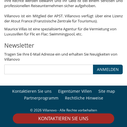
Ihre Rechte werden bewahrt und Ihr Geld ist bei einem seriösen und
professionellen Reiseunternehmen sicher aufgehoben.
Villanovo ist ein Mitglied der APST. Villanovo verfügt über eine Lizenz
der Atout France (Französische Zentrale für Tourismus).
Maurice Villas ist eine spezialisierte Agentur für die Vermietung von
Luxusvillen für Flic en Flac: Swimmingpool, etc.
Newsletter
Tragen Sie Ihre E-Mail Adresse ein und erhalten Sie Neuigkeiten von
Villanovo
ANMELDEN
Kontaktieren Sie uns
Eigentümer Villen
Site map
Partnerprogramm
Rechtliche Hinweise
© 2026 Villanovo - Alle Rechte vorbehalten
KONTAKTIEREN SIE UNS