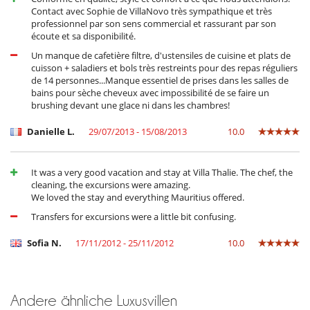
Contact avec Sophie de VillaNovo très sympathique et très
professionnel par son sens commercial et rassurant par son
écoute et sa disponibilité.
Un manque de cafetière filtre, d'ustensiles de cuisine et plats de
cuisson + saladiers et bols très restreints pour des repas réguliers
de 14 personnes...Manque essentiel de prises dans les salles de
bains pour sèche cheveux avec impossibilité de se faire un
brushing devant une glace ni dans les chambres!
Danielle L.
29/07/2013 - 15/08/2013
10.0
It was a very good vacation and stay at Villa Thalie. The chef, the
cleaning, the excursions were amazing.
We loved the stay and everything Mauritius offered.
Transfers for excursions were a little bit confusing.
Sofia N.
17/11/2012 - 25/11/2012
10.0
Andere ähnliche Luxusvillen