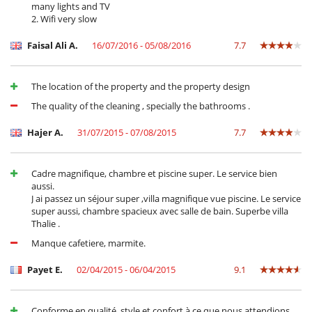
many lights and TV
Koch
2. Wifi very slow
Villa mit Personal
Faisal Ali A.
16/07/2016 - 05/08/2016
7.7
Unterhaltung, Wohlbefinden & Sport
Außen-Swimmingpool
Fernseher
Gemeinsamer Tennisplatz
The location of the property and the property design
Golfwagen
The quality of the cleaning , specially the bathrooms .
Internetzugang (Wifi)
Kabel- oder Satellitenfernsehen oder Internet
Hajer A.
31/07/2015 - 07/08/2015
7.7
Kinosaal
Sauna
Swimmingpool
Cadre magnifique, chambre et piscine super. Le service bien
aussi.
J ai passez un séjour super ,villa magnifique vue piscine. Le service
super aussi, chambre spacieux avec salle de bain. Superbe villa
Thalie .
Manque cafetiere, marmite.
Payet E.
02/04/2015 - 06/04/2015
9.1
Conforme en qualité, style et confort à ce que nous attendions.