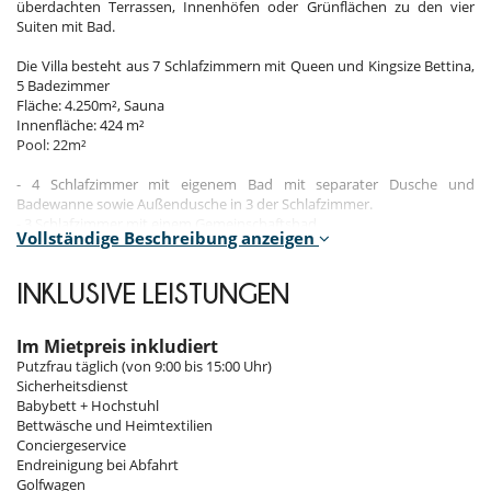
überdachten Terrassen, Innenhöfen oder Grünflächen zu den vier
Suiten mit Bad.
Die Villa besteht aus 7 Schlafzimmern mit Queen und Kingsize Bettina,
5 Badezimmer
Fläche: 4.250m², Sauna
Innenfläche: 424 m²
Pool: 22m²
- 4 Schlafzimmer mit eigenem Bad mit separater Dusche und
Badewanne sowie Außendusche in 3 der Schlafzimmer.
- 3 Schlafzimmer mit einem Gemeinschaftsbad
Vollständige Beschreibung anzeigen
- Villa Thalie mit 7 Schlafzimmern bietet Platz für bis zu 18 Personen.
- Architektur und Dekoration mauritianisch und zeitgenössisch.
- 324 m2 Wohnfläche auf einem Grundstück von 4200 m2 mit Veranda
INKLUSIVE LEISTUNGEN
und tropischen Gärten.
- Jedes Zimmer verfügt über Klimaanlage und Telefon.
- Die 4 Suiten verfügen über einen 32-Zoll-LCD-Bildschirm mit
Im Mietpreis inkludiert
Satellitenkanälen: Mauritius-Parabel und lokale Kanäle.
Putzfrau täglich (von 9:00 bis 15:00 Uhr)
Sicherheitsdienst
- Das Wohnzimmer verfügt über einen großen 50-Zoll-
Babybett + Hochstuhl
Plasmabildschirm mit Satellitenkanälen: Mauritius-Gleichnis, lokale
Bettwäsche und Heimtextilien
Sender, ein Heimkinosystem und ein DVD-Player von Blue Ray.
Conciergeservice
- Eine vollkommen ausgestatteteKüche und eine weitere Küche und
Endreinigung bei Abfahrt
eine Wäscherei.
Golfwagen