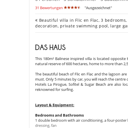
31 Bewertungen
"Ausgezeichnet"
Beautiful villa in Flic en Flac, 3 bedroom
decoration, private swimming pool, large g
DAS HAUS
This 180m² Balinese inspired villa is located opposit
natural reserve of 600 hectares, home to more than 2,
The beautiful beach of Flic en Flac and the lagoon ar
must. Only 5 minutes by car, you will reach the centre of 
Hotels La Pirogue, Sofitel & Sugar Beach are also lo
reknowned for surfing.
Layout & Equipment:
Bedrooms and Bathrooms
1 double bedroom with air conditioning, a four-poster
dressing, fan