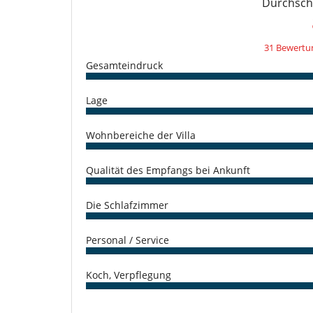
Durchschn
- Die Stornobedingungen beziehen sich auf die Ortszeit
Außen-Swimmingpool
- Bei Stornierung kann die Höhe der Anzahlung nicht e
Internetzugang (Wifi)
- Stornierung ab
45 Tage
vor Anreisetermin :
100 %
des
- Bei Nichterscheinen :
100 %
des Gesamtbetrages sind 
31 Bewertu
Gesamteindruck
Lage
Wohnbereiche der Villa
Qualität des Empfangs bei Ankunft
Die Schlafzimmer
Personal / Service
Koch, Verpflegung