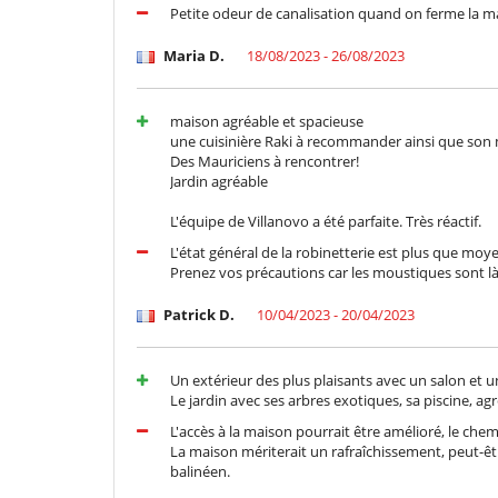
Petite odeur de canalisation quand on ferme la m
Maria D.
18/08/2023 - 26/08/2023
maison agréable et spacieuse
une cuisinière Raki à recommander ainsi que son m
Des Mauriciens à rencontrer!
Jardin agréable
L'équipe de Villanovo a été parfaite. Très réactif.
L'état général de la robinetterie est plus que moy
Prenez vos précautions car les moustiques sont là 
Patrick D.
10/04/2023 - 20/04/2023
Un extérieur des plus plaisants avec un salon et 
Le jardin avec ses arbres exotiques, sa piscine, a
L'accès à la maison pourrait être amélioré, le che
La maison mériterait un rafraîchissement, peut-ê
balinéen.