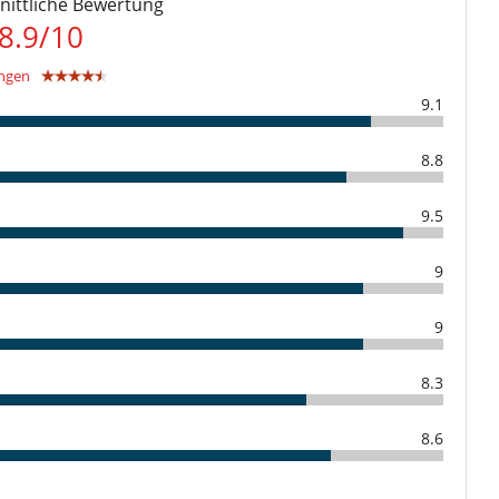
ittliche Bewertung
 des Villastandortes
Fernseher
rstattet werden.
8.9
/
10
Kabel- oder Satellitenfernsehen oder Internet
 Gesamtbetrages sind an Villanovo zu bezahlen.
an Villanovo zu bezahlen
ngen
9.1
8.8
9.5
9
9
8.3
8.6