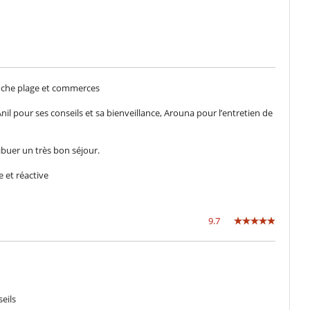
proche plage et commerces
nil pour ses conseils et sa bienveillance, Arouna pour l’entretien de
ibuer un très bon séjour.
e et réactive
9.7
eils