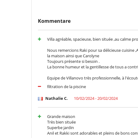
Kommentare
Villa agréable, spacieuse, bien située ,au calme 
Nous remercions Raki pour sa délicieuse cuisine ,A
la maison ainsi que Carolyne
Toujours présente si besoin .
La bonne humeur et la gentillesse de tous a contr
Equipe de Villanovo très professionnelle, à l'écout
filtration de la piscine
Nathalie C.
10/02/2024 - 20/02/2024
Grande maison
Très bien située
Superbe jardin
Anil et Rakki sont adorables et pleins de bons cons