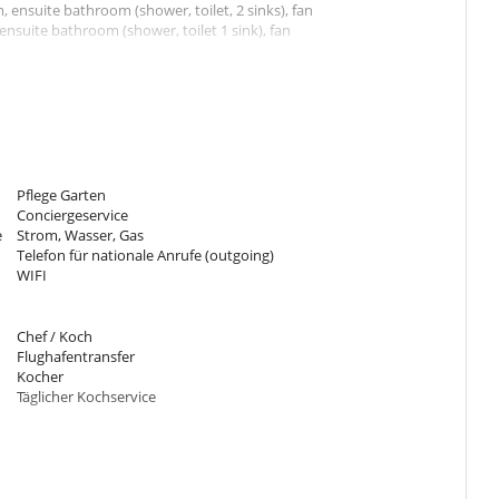
 ensuite bathroom (shower, toilet, 2 sinks), fan
ensuite bathroom (shower, toilet 1 sink), fan
o a living room with a TV & to the terrace
opened onto to the kitchen
Pflege Garten
Conciergeservice
e
Strom, Wasser, Gas
Telefon für nationale Anrufe (outgoing)
WIFI
s in the morning for the complete cleaning of the villa. She does
Chef / Koch
Flughafentransfer
, cooks at her home, can do the shopping and deliver the meals to
Kocher
Täglicher Kochservice