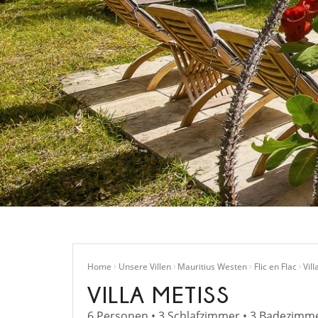
Home
Unsere Villen
Mauritius Westen
Flic en Flac
Vill
VILLA METISS
6 Personen • 3 Schlafzimmer • 3 Badezimm