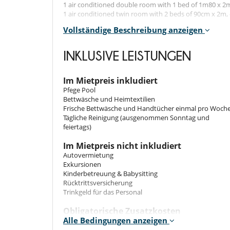
1 air conditioned double room with 1 bed of 1m80 x 2m,
1 air conditioned twin room with 2 beds of 90cm x 2m, 
Vollständige Beschreibung anzeigen
Living areas
1 large open style kitchen, fully equipped, with access t
INKLUSIVE LEISTUNGEN
Outside
A terrace under a thatched roof with a large bar area 
BBQ
Im Mietpreis inkludiert
A laundry room with toilet
Pfege Pool
A rectangular swimming pool - 7m x 4m
Bettwäsche und Heimtextilien
600m² fully fenced garden
Frische Bettwäsche und Handtücher einmal pro Woch
Tägliche Reinigung (ausgenommen Sonntag und
feiertags)
Notes
:
The villas have a solar water heater and a generator
Im Mietpreis nicht inkludiert
The housekeeper comes from Monday to Saturday 3 hour
Autovermietung
not cook.
Exkursionen
On the other hand, the cook Raki who lives next door
Kinderbetreuung & Babysitting
the villa at the time that suits you.
Rücktrittsversicherung
Menus and payment are made directly to her.
Trinkgeld für das Personal
Obligatorische Zusatzkosten
Alle Bedingungen anzeigen
Tourismusentwicklungssteuer : 3.00 EUR Pro
Ausstattung, Veranstaltungen
Erwachsener/Nacht