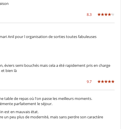
aison
8.3
ari Anil pour l organisation de sorties toutes fabuleuses
en, éviers semi bouchés mais cela a été rapidement pris en charge
et bien là
9.7
une table de repas où l'on passe les meilleurs moments.
grémente parfaitement le séjour.
min est en mauvais état.
tre un peu plus de modernité, mais sans perdre son caractère