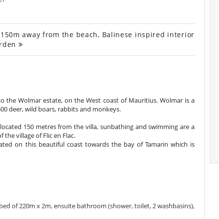
s, 150m away from the beach, Balinese inspired interior
arden
e to the Wolmar estate, on the West coast of Mauritius. Wolmar is a
500 deer, wild boars, rabbits and monkeys.
e located 150 metres from the villa, sunbathing and swimming are a
the village of Flic en Flac.
cated on this beautiful coast towards the bay of Tamarin which is
 bed of 220m x 2m, ensuite bathroom (shower, toilet, 2 washbasins),