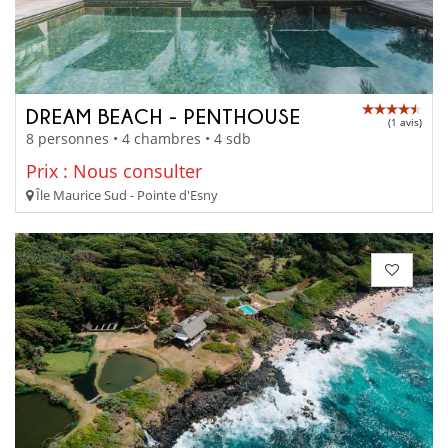
DREAM BEACH - PENTHOUSE
(1 avis)
8 personnes • 4 chambres • 4 sdb
Prix : Nous consulter
Île Maurice Sud - Pointe d'Esny