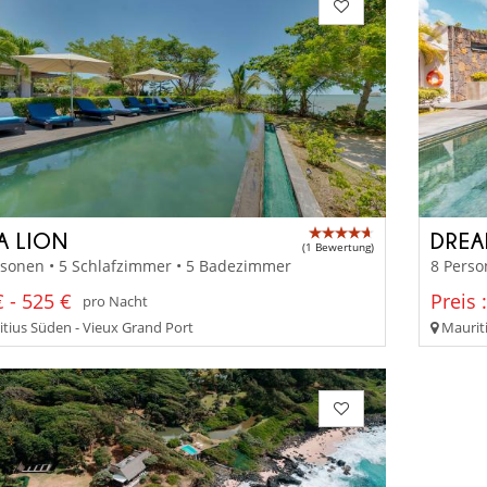
A LION
DREA
(1 Bewertung)
rsonen • 5 Schlafzimmer • 5 Badezimmer
8 Perso
 - 525 €
Preis 
pro Nacht
tius Süden - Vieux Grand Port
Mauriti