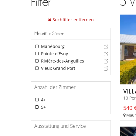
Filter
5
V
Suchfilter entfernen
Mauritius Süden
Mahébourg
Pointe d'Esny
Rivière-des-Anguilles
Vieux Grand Port
Anzahl der Zimmer
VIL
10 Pe
4+
5+
540 €
Mauri
Ausstattung und Service