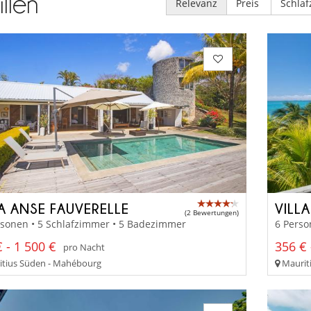
illen
Relevanz
Preis
Schla
LA ANSE FAUVERELLE
VILL
(2 Bewertungen)
rsonen • 5 Schlafzimmer • 5 Badezimmer
6 Perso
 - 1 500 €
356 € 
pro Nacht
tius Süden - Mahébourg
Mauriti