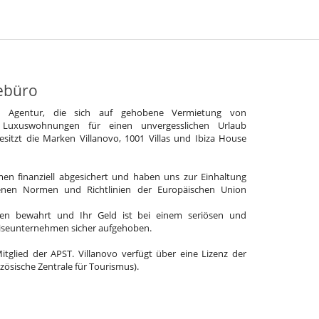
ebüro
e Agentur, die sich auf gehobene Vermietung von
 Luxuswohnungen für einen unvergesslichen Urlaub
 besitzt die Marken Villanovo, 1001 Villas und Ibiza House
en finanziell abgesichert und haben uns zur Einhaltung
enen Normen und Richtlinien der Europäischen Union
en bewahrt und Ihr Geld ist bei einem seriösen und
eiseunternehmen sicher aufgehoben.
Mitglied der APST. Villanovo verfügt über eine Lizenz der
zösische Zentrale für Tourismus).