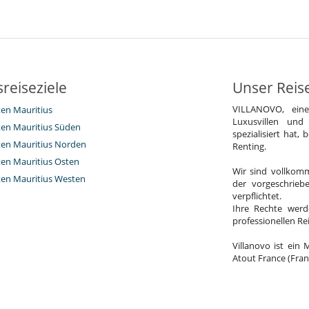
reiseziele
Unser Reis
VILLANOVO, ein
ten Mauritius
Luxusvillen und
eten Mauritius Süden
spezialisiert hat,
eten Mauritius Norden
Renting.
eten Mauritius Osten
Wir sind vollkomm
eten Mauritius Westen
der vorgeschrieb
verpflichtet.
Ihre Rechte werd
professionellen R
Villanovo ist ein 
Atout France (Fran