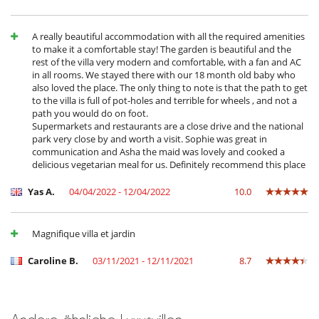
Terrasse
Ventilator (alle Schlafzimmer)
A really beautiful accommodation with all the required amenities
Wohnzimmer
to make it a comfortable stay! The garden is beautiful and the
Kinder
rest of the villa very modern and comfortable, with a fan and AC
in all rooms. We stayed there with our 18 month old baby who
Hochstuhl
also loved the place. The only thing to note is that the path to get
Kinder willkommen
to the villa is full of pot-holes and terrible for wheels , and not a
Kinderbett
path you would do on foot.
Supermarkets and restaurants are a close drive and the national
Küche und Ausstattung
park very close by and worth a visit. Sophie was great in
amerikanische Küche
communication and Asha the maid was lovely and cooked a
Backofen
delicious vegetarian meal for us. Definitely recommend this place
Bügeleisen
Gefrierschrank
Yas A.
04/04/2022 - 12/04/2022
10.0
Indoor-Plancha
Kaffeemaschine
Kühlschrank
Mikrowelle
Magnifique villa et jardin
Spülmaschine
Toaster
Caroline B.
03/11/2021 - 12/11/2021
8.7
voll ausgestattete Küche
Waschmaschine
Waschmaschine mit Trockner
Wasserkocher