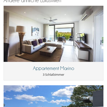
Andere ähnliche Luxusvillen
Personal
Koch
Unterhaltung, Wohlbefinden & Sport
Fernseher
Fitnessraum
Internetzugang (Wifi)
Kabel- oder Satellitenfernsehen oder Internet
Karten- und Brettspiele
Notstromaggregat
Privater Außen-Swimmingpool
Appartement Marino
3 Schlafzimmer