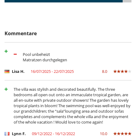
Für zusätzliche Stunden wird ein Aufpreis erhoben
Ausstattung, Veranstaltungen
Safe
Sicherheitssystem
Kommentare
Draußen
Außendusche
balinesisches Outdoor-Bett
Pool unbeheizt
Barbecue
Matratzen durchgelegen
Essbereiche außen
Garten
Lisa H.
16/07/2025 - 22/07/2025
8.0
Liegestühle auf der Terrasse
Loungebereich auf der Terrasse
Sonnenliegen am Pool
The villa was stylish and decorated beautifully. The three
Terrasse(n)
bedrooms all open out onto an immaculate tropical garden, are
all en-suite with private outdoor showers! The garden has lovely
Für Ihren Komfort und Ihr Wohlbefinden
tropical plants in bloom! The swimming pool was well-enjoyed by
Außenwhirlpool
our grandchildren; the “sala”lounging area and outdoor sofas
begehbarer Kleiderschrank
completes and complements the whole villa and the enjoyment
Büro
of the whole vacation ! Would love to come again!
Esszimmer
Fernsehraum
Lynn F.
09/12/2022 - 16/12/2022
10.0
Klimaanlage nur in den Zimmern