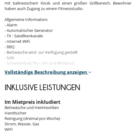
mit balinesischem Kiosk und einen großen Grillbereich. Bewohner
haben auch Zugang zu einem Fitnessstudio.
Allgemeine Information:
- Alarm
- Automatischer Generator
- TV - Satellitenkanäle
- Internet WiFi
- BBQ
- Bettwäsche wird zur Verfügung gestellt
- Safe
- Schwimmbad 7m x 3m und Whirlpool
- Liegestühle und Badetücher
Vollständige Beschreibung anzeigen
Wohnbereich
Esstisch für 8
INKLUSIVE LEISTUNGEN
Wohnzimmer mit Sofa
Deckenventilator
Im Mietpreis inkludiert
Bettwäsche und Heimtextilien
Terrasse
Handtücher
2 Deckenventilatoren
Reinigung (dreimal pro Woche)
1 Sofa für 4 Personen
Strom, Wasser, Gas
3 Sessel
WIFI
Balinesischer Kiosk im Garten neben dem Pool: