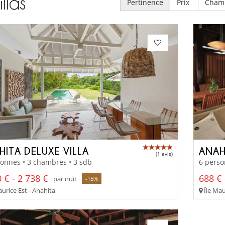
illas
Pertinence
Prix
Cham
HITA DELUXE VILLA
(1 avis)
onnes • 3 chambres • 3 sdb
6 perso
 € - 2 738 €
688 € 
par nuit
-15%
urice Est - Anahita
Île Mau