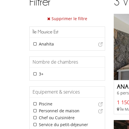
Filtrer
3
V
Supprimer le filtre
Île Maurice Est
Anahita
Nombre de chambres
3+
ANA
Equipement & services
6 pers
1 150
Piscine
Île Ma
Personnel de maison
Chef ou Cuisinière
Service du petit-déjeuner