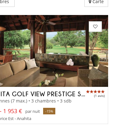
bres
Carte
ANAHITA GOLF VIEW PRESTIGE SUITE
(1 avis)
nnes (7 max.) • 3 chambres • 3 sdb
- 1 953 €
par nuit
-15%
rice Est - Anahita