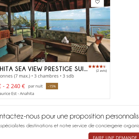
ANAHITA SEA VIEW PRESTIGE SUITE
(2 avis)
onnes (7 max.) • 3 chambres • 3 sdb
 - 2 240 €
par nuit
-15%
urice Est - Anahita
tactez-nous pour une proposition personnali
spécialistes destinations et notre service de conciergerie organ
FAIRE UNE DEMANDE