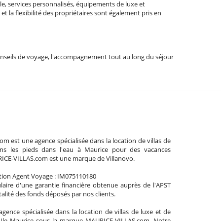
le, services personnalisés, équipements de luxe et
t la flexibilité des propriétaires sont également pris en
es conseils de voyage, l'accompagnement tout au long du séjour
 est une agence spécialisée dans la location de villas de
ns les pieds dans l'eau à Maurice pour des vacances
RICE-VILLAS.com est une marque de Villanovo.
tion Agent Voyage : IM075110180
aire d'une garantie financière obtenue auprès de l'APST
talité des fonds déposés par nos clients.
agence spécialisée dans la location de villas de luxe et de
l'Ile Maurice sous la marque MAURICE-VILLAS.com. Notre