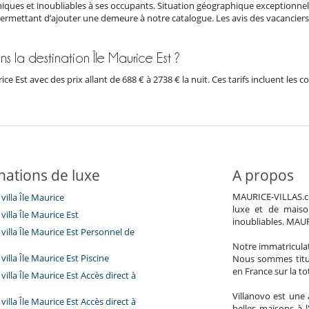
iques et inoubliables à ses occupants. Situation géographique exceptionnel
permettant d’ajouter une demeure à notre catalogue. Les avis des vacanciers e
ns la destination Île Maurice Est ?
urice Est avec des prix allant de 688 € à 2738 € la nuit. Ces tarifs incluent l
nations de luxe
A propos
MAURICE-VILLAS.com
villa Île Maurice
luxe et de maiso
villa Île Maurice Est
inoubliables. MAU
villa Île Maurice Est Personnel de
Notre immatricula
villa Île Maurice Est Piscine
Nous sommes titul
en France sur la to
villa Île Maurice Est Accès direct à
Villanovo est une 
villa Île Maurice Est Accès direct à
belles maisons à 