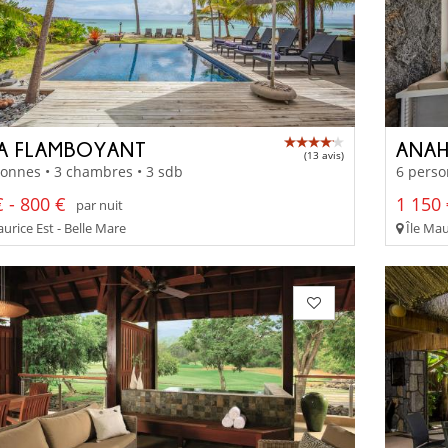
LA FLAMBOYANT
ANAH
(13 avis)
onnes • 3 chambres • 3 sdb
6 perso
 - 800 €
1 150 
par nuit
urice Est - Belle Mare
Île Mau