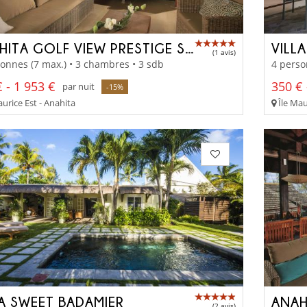
ANAHITA GOLF VIEW PRESTIGE SUITE
VILL
(1 avis)
onnes (7 max.) • 3 chambres • 3 sdb
4 perso
 - 1 953 €
350 € 
par nuit
-15%
urice Est - Anahita
Île Mau
LA SWEET BADAMIER
(2 avis)