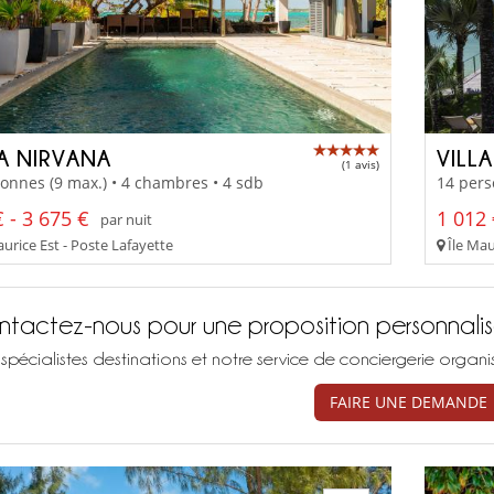
LA NIRVANA
VILL
(1 avis)
onnes (9 max.) • 4 chambres • 4 sdb
14 pers
 - 3 675 €
1 012 
par nuit
urice Est - Poste Lafayette
Île Mau
tactez-nous pour une proposition personnali
spécialistes destinations et notre service de conciergerie organ
FAIRE UNE DEMANDE