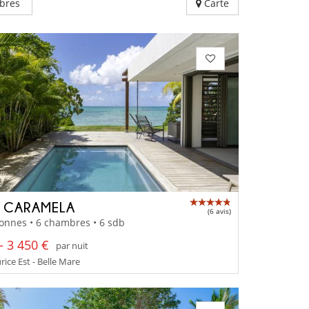
bres
Carte
A CARAMELA
(6 avis)
onnes • 6 chambres • 6 sdb
- 3 450 €
par nuit
rice Est - Belle Mare