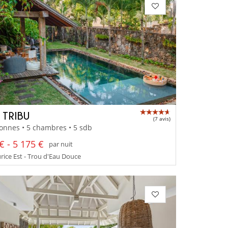
 TRIBU
(7 avis)
onnes • 5 chambres • 5 sdb
€ - 5 175 €
par nuit
rice Est - Trou d'Eau Douce