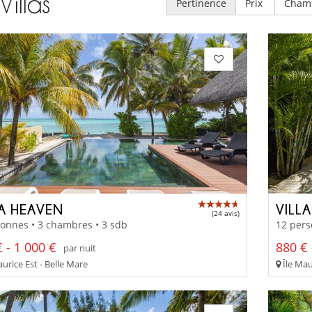
Villas
Pertinence
Prix
Cham
LA HEAVEN
VILL
(24 avis)
onnes • 3 chambres • 3 sdb
12 pers
 - 1 000 €
880 € 
par nuit
urice Est - Belle Mare
Île Mau