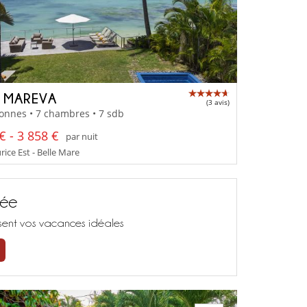
A MAREVA
(3 avis)
onnes • 7 chambres • 7 sdb
€ - 3 858 €
par nuit
rice Est - Belle Mare
sée
isent vos vacances idéales