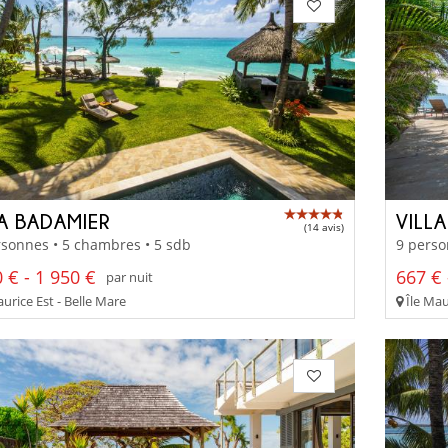
LA BADAMIER
VILLA
(14 avis)
sonnes • 5 chambres • 5 sdb
9 perso
 € - 1 950 €
667 € 
par nuit
urice Est - Belle Mare
Île Mau