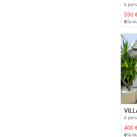
6 pers
550 €
Île Ma
VIL
6 pers
400 €
Île Ma