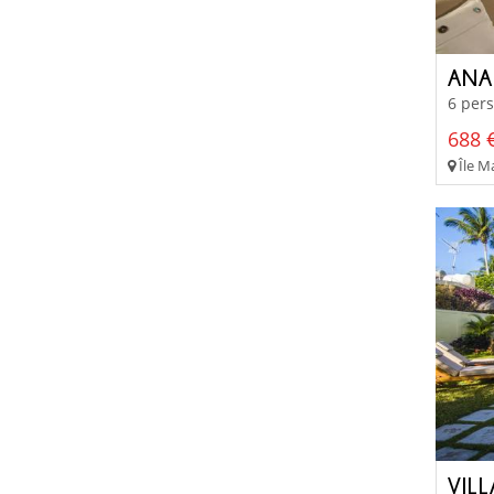
6 pers
688 €
Île Ma
VIL