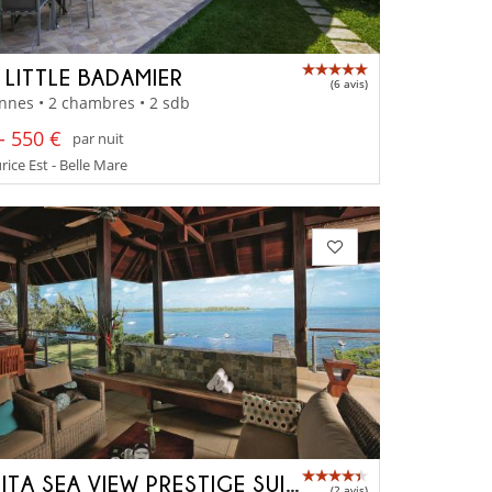
A LITTLE BADAMIER
(6 avis)
nnes • 2 chambres • 2 sdb
- 550 €
par nuit
rice Est - Belle Mare
ANAHITA SEA VIEW PRESTIGE SUITE
(2 avis)