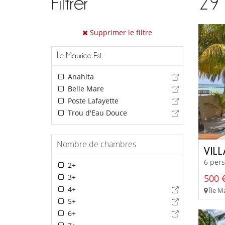
Filtrer
29
Supprimer le filtre
Île Maurice Est
Anahita
Belle Mare
Poste Lafayette
Trou d'Eau Douce
Nombre de chambres
VIL
6 pers
2+
3+
500 €
4+
Île Ma
5+
6+