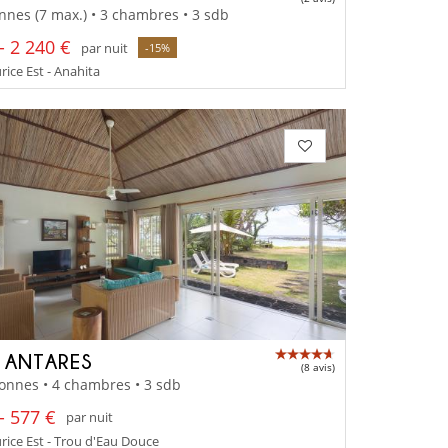
nnes (7 max.) • 3 chambres • 3 sdb
- 2 240 €
par nuit
-15%
rice Est - Anahita
A ANTARES
(8 avis)
onnes • 4 chambres • 3 sdb
- 577 €
par nuit
rice Est - Trou d'Eau Douce