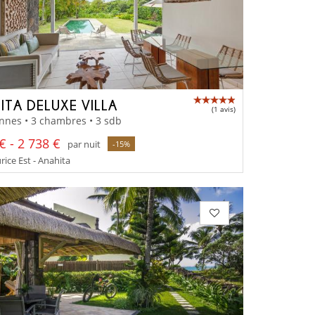
ITA DELUXE VILLA
(1 avis)
nnes • 3 chambres • 3 sdb
€ - 2 738 €
par nuit
-15%
rice Est - Anahita