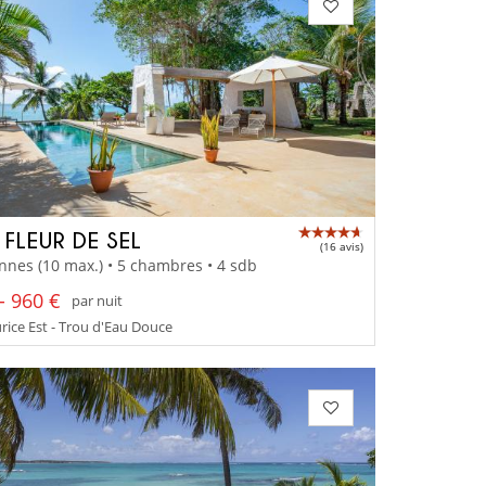
 FLEUR DE SEL
(16 avis)
nnes (10 max.) • 5 chambres • 4 sdb
- 960 €
par nuit
rice Est - Trou d'Eau Douce