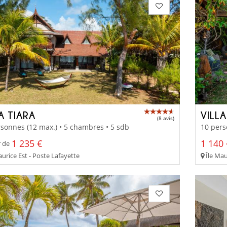
A TIARA
VILLA
(8 avis)
sonnes (12 max.) • 5 chambres • 5 sdb
10 pers
1 235 €
1 140 
r de
urice Est - Poste Lafayette
Île Mau