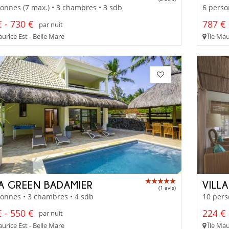
onnes (7 max.) • 3 chambres • 3 sdb
6 perso
 - 730 €
787 € 
par nuit
urice Est - Belle Mare
Île Mau
LA GREEN BADAMIER
VILL
(1 avis)
onnes • 3 chambres • 4 sdb
10 pers
 - 550 €
224 € 
par nuit
urice Est - Belle Mare
Île Mau