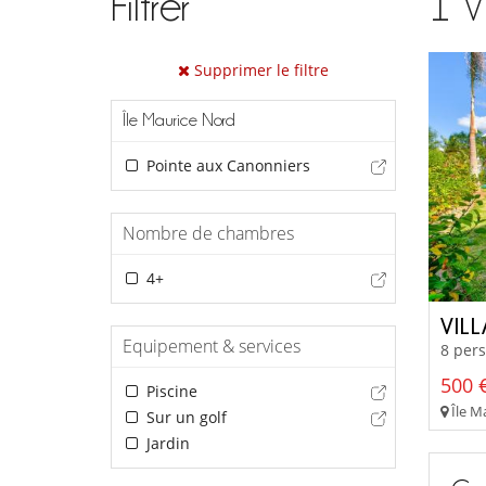
Filtrer
1
V
Supprimer le filtre
Île Maurice Nord
Pointe aux Canonniers
Nombre de chambres
4+
VIL
Equipement & services
8 pers
500 €
Piscine
Île M
Sur un golf
Jardin