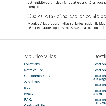
authenticité de la maison font partie des critères nous 
compte.
Quel est le prix d’une location de villa d
Maurice Villas propose 1 villas sur la destination Île Ma
séjour et d'autres options incluses avec la location de la v
Maurice Villas
Desti
Collections
Location 
Notre équipe
Location 
Qui sommes-nous
Location 
à la plag
Avis clients
Location 
Jobs
Location 
Presse
à la mer
F.A.Q.
Location 
bienven
Confidentialité