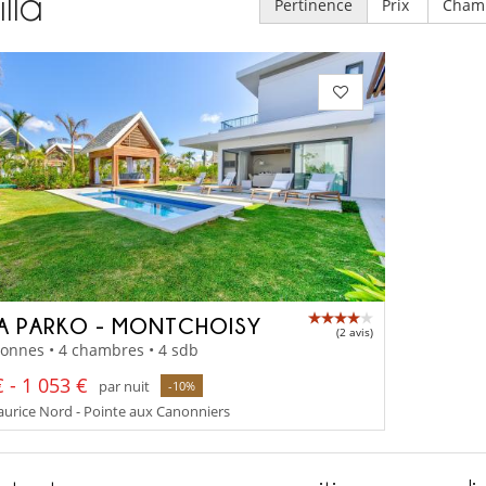
illa
Pertinence
Prix
Cham
LA PARKO - MONTCHOISY
(2 avis)
onnes • 4 chambres • 4 sdb
 - 1 053 €
par nuit
-10%
aurice Nord - Pointe aux Canonniers