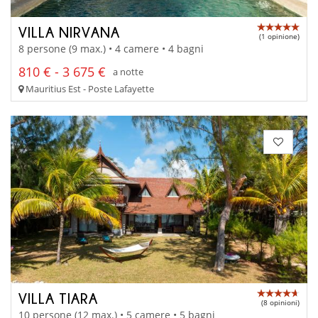
VILLA NIRVANA
(1 opinione)
8 persone (9 max.) • 4 camere • 4 bagni
810 € - 3 675 €
a notte
Mauritius Est - Poste Lafayette
VILLA TIARA
(8 opinioni)
10 persone (12 max.) • 5 camere • 5 bagni