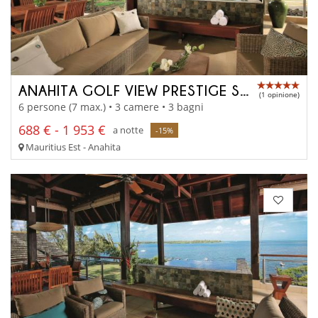
ANAHITA GOLF VIEW PRESTIGE SUITE
(1 opinione)
6 persone (7 max.) • 3 camere • 3 bagni
688 € - 1 953 €
a notte
-15%
Mauritius Est - Anahita