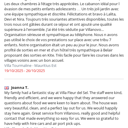
Les deux chambres à l’étage très appréciées. Le cabanon idéal pour l
évasion de mes petits enfants adolescents … Un très joli jardin avec
une équipe sympathique et discrète. Félicitations et bravo à Lalita,
Devi et Nira. Toujours très souriantes attentives disponibles, toutes les
trois nous ont gâtées durant ce séjour et ont ajouté une qualité
supérieure à l'ensemble. J'ai été très séduite par Villanovo...
Organisation sérieuse et sympathique au téléphone. Nous n avons
pas utilisé le choix de vos prestations sur place avec une tribu 7
enfants. Notre organisation était un peu au jour le jour. Nous avons
profité de sorties en mer et d'un hôtel très sympathique à Belair
proposant des sorties en Kite. Très facile pour faire les courses dans les
villages voisins avec un bon accueil.
Villa Tourmaline - Mauritius Est
19/10/2025 - 26/10/2025
Joanna T.
My family had a fantastic stay at Villa Fleur del Sel. The staff were kind,
friendly and efficient, and we were happy that they answered our
questions about food we were keen to learn about. The house was
very beautiful, clean, and a perfect lay out for us. We would happily
stay here again. Great service from Villanovo, really good and helpful
contact that made everything so easy for us. We were so grateful to
have help with hire cars and air port pick ups.