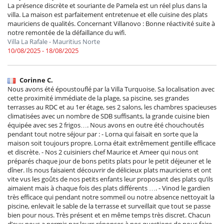
La présence discrète et souriante de Pamela est un réel plus dans la
villa. La maison est parfaitement entretenue et elle cuisine des plats
mauriciens de qualités. Concernant Villanovo : Bonne réactivité suite à
notre remontée de la défaillance du wifi.
Villa La Rafale - Mauritius Norte
10/08/2025 - 18/08/2025
Corinne C.
Nous avons été époustouflé par la Villa Turquoise. Sa localisation avec
cette proximité immédiate de la plage, sa piscine, ses grandes
terrasses au RDC et au 1er étage, ses 2 salons, les chambres spacieuses
climatisées avec un nombre de SDB suffisants, la grande cuisine bien
équipée avec ses 2 frigos…. Nous avons en outre été chouchoutés
pendant tout notre séjour par : - Lorna qui faisait en sorte que la
maison soit toujours propre. Lorna était extrêmement gentille efficace
et discrète. - Nos 2 cuisiniers chef Maurice et Ameer qui nous ont
préparés chaque jour de bons petits plats pour le petit déjeuner et le
dîner. Ils nous faisaient découvrir de délicieux plats mauriciens et ont
vite vus les goûts de nos petits enfants leur proposant des plats qu’ils
aimaient mais à chaque fois des plats différents …. - Vinod le gardien
très efficace qui pendant notre sommeil ou notre absence nettoyait la
piscine, enlevait le sable de la terrasse et surveillait que tout se passe
bien pour nous. Très présent et en même temps très discret. Chacun
d’eux nous a permis par leurs réponses à nos questions de nous faire