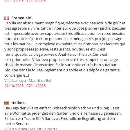
02/11/2025 - 12/11/2025
François M.
La villa est absolument magnifique, décorée avec beaucoup de goût et
très agréable à vivre, tant à l'intérieur que côté piscine / jardin. L'accueil
est impeccable avec un superviseur très efficace pour les rares besoins
durant notre séjour et un personnel de ménage très pro (de passage
tous les matins). Le complexe d'Anahita et les nombreuses facilités qui
y sont proposées (piscine, restaurants, boutiques etc...) est
remarquable. La plage privée d'Anahita sur l'île aux Cerfs est
exceptionnelle ! Villanovo propose un site très complet et un large
choix de maison. Transaction facile sur le site et très bon suivi par
l'équipe dans la foulée (règlement du solde et du dépôt de garantie,
conciergerie...)
Villa Lamaya - Mauritius Est
31/10/2025 - 07/11/2025
Heike L.
Die Lage der Villa ist einfach unbeschreiblich schön und ruhig. Es ist
eine Wohltat zu jeder Zeit den Garten und die Terrasse zu geniessen.
Einfach ein Traum !!!!!! Villanovo : Freundliche Begrüßung und ein
netter Service.
Villa Kavanga - Mauritius Norte