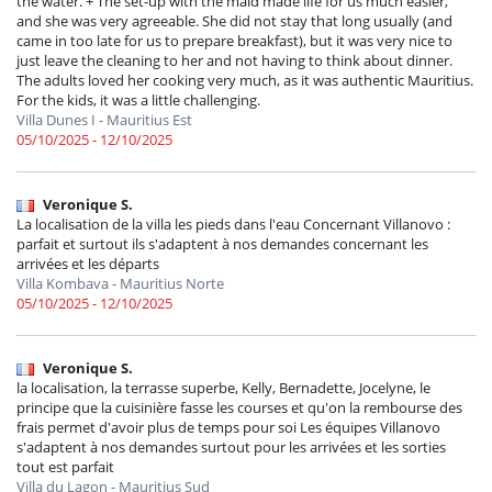
the water. + The set-up with the maid made life for us much easier,
and she was very agreeable. She did not stay that long usually (and
came in too late for us to prepare breakfast), but it was very nice to
just leave the cleaning to her and not having to think about dinner.
The adults loved her cooking very much, as it was authentic Mauritius.
For the kids, it was a little challenging.
Villa Dunes I - Mauritius Est
05/10/2025 - 12/10/2025
Veronique S.
La localisation de la villa les pieds dans l'eau Concernant Villanovo :
parfait et surtout ils s'adaptent à nos demandes concernant les
arrivées et les départs
Villa Kombava - Mauritius Norte
05/10/2025 - 12/10/2025
Veronique S.
la localisation, la terrasse superbe, Kelly, Bernadette, Jocelyne, le
principe que la cuisinière fasse les courses et qu'on la rembourse des
frais permet d'avoir plus de temps pour soi Les équipes Villanovo
s'adaptent à nos demandes surtout pour les arrivées et les sorties
tout est parfait
Villa du Lagon - Mauritius Sud