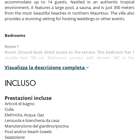
accommodate up to 14 guests. Nestled in an authentic tropical
environment, it features a large pool, a sauna, and is just 350 meters
from the most beautiful beaches in northern Mauritius. The villa also
provides a stunning setting for hosting weddings or other events.
Bedrooms
Room 1
Room, Ground level, direct access to the terrace. This bedroom has 1
double bed 180 cm. Bathroom private, with shower. WC in the
bathroom. This bedroom includes also air conditioning.
Visualizza la descrizione completa
Room 2
Room, Ground level, direct access to the terrace. This bedroom has 1
INCLUSO
double bed 180 cm. Bathroom private, with shower. WC in the
bathroom. This bedroom includes also air conditioning.
Prestazioni incluse
Room 3
Articoli di bagno
Room, Ground level, direct access to the terrace. This bedroom has 2
Culla
twin beds 90 cm configurable as a double bed. This bedroom includes
Elettricita, Acqua, Gaz
also air conditioning.
Lenzuola e biancheria da casa
Manutenzione del giardino/piscina
Room 4
Pool and/or beach towels
Room, Ground level, direct access to the terrace. This bedroom has 1
Seggiolone