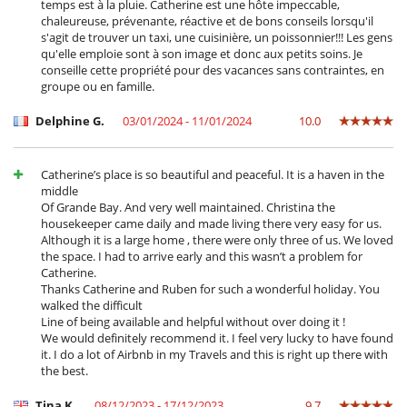
temps est à la pluie. Catherine est une hôte impeccable,
Spremiagrumi
chaleureuse, prévenante, réactive et de bons conseils lorsqu'il
s'agit de trouver un taxi, une cuisinière, un poissonnier!!! Les gens
Per la vostra comodità e convenienza
qu'elle emploie sont à son image et donc aux petits soins. Je
Area relax
conseille cette propriété pour des vacances sans contraintes, en
Aria condizionata in tutta la casa
groupe ou en famille.
Cortile interno
Garage o posteggio privato
Delphine G.
03/01/2024 - 11/01/2024
10.0
Sala di lettura
Salone e sala da mangiare nello stesso posto
Salone TV
Catherine’s place is so beautiful and peaceful. It is a haven in the
Veranda
middle
Zanzariere
Of Grande Bay. And very well maintained. Christina the
housekeeper came daily and made living there very easy for us.
Personale
Although it is a large home , there were only three of us. We loved
Donna delle pulizie
the space. I had to arrive early and this wasn’t a problem for
Catherine.
Thanks Catherine and Ruben for such a wonderful holiday. You
walked the difficult
Line of being available and helpful without over doing it !
We would definitely recommend it. I feel very lucky to have found
it. I do a lot of Airbnb in my Travels and this is right up there with
the best.
Tina K.
08/12/2023 - 17/12/2023
9.7