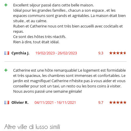
Excellent séjour passé dans cette belle maison.
Idéal pour les grandes familles , chacun a son espace , et les
espaces communs sont grands et agréables. La maison était bien
située , et au calme.
Ruben et Catherine nous ont très bien accueilli avec cocktails et
repas.
Ce sont des hôtes très réactifs.
Rien à dire, tout était idéal.
Cynthia J.
19/02/2023 - 26/02/2023
9.3
Catherine est une hôte remarquable! Le logement est formidable
et très spacieux, les chambres sont immenses et confortables. Le
jardin est magnifique! Catherine n’hésite pas à vous aider et vous
conseiller pour soit un taxi, un resto ou les bons coins à visiter.
Nous avons passé une semaine géniale!
Olivier R.
04/11/2021 - 16/11/2021
9.7
Altre ville di lusso simili