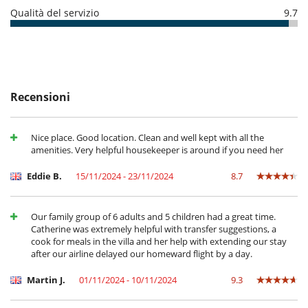
pasti ed altri servizi in opzione comandati sul posto.
Letto per bebè
Qualità del servizio
9.7
Libri per bambini
Condizioni e spese di annullamento
Seggiolone
- Tutte le domande di modificazione e d'annullamento devono essere
Vasca per bebè
indirizzate via mail
- Le condizioni di annullamento si applicano in riferimento all’ora locale
Attrezzature, eventi
della casa
Adatto per matrimoni ed eventi
- La rata di prenotazione non è mai rimborsata in caso
Sistema di alarme
Recensioni
d'annullamento.
- Annullamento a meno di
45 Giorni
prima dell'arrivo :
100 %
del totale
All'esterno
della prenotazione.
Barbecue a carbonella
Nice place. Good location. Clean and well kept with all the
- Non presentazione
100 %
del totale della prenotazione
Barbecue a gas
amenities. Very helpful housekeeper is around if you need her
Casa a misura di sedia a rotelle
Cucina estiva
16232
Eddie B.
15/11/2024 - 23/11/2024
8.7
Giardino
Grande parco privato e giardino
Huerto
Orto botanico
Our family group of 6 adults and 5 children had a great time.
Parcheggio
Catherine was extremely helpful with transfer suggestions, a
Plancha
cook for meals in the villa and her help with extending our stay
Pool house (almeno doccia e bagno)
after our airline delayed our homeward flight by a day.
Posti per cenare a cielo aperto
Sedie lunge sulla terrazza
Martin J.
01/11/2024 - 10/11/2024
9.3
Sedie lunge vicino alla piscina
Spazio cena sulla terrazza