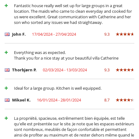
Terrazza(e)
Fantastic house really well set up for large groups in a great
location. The maids who came to clean everyday and cooked for
Divertimenti ed attività sportive
us were excellent. Great communication with Catherine and her
Accesso internet (wifi)
son who sorted any issues we had straightaway.
Bar
Giochi di società
John F.
17/04/2024 - 27/04/2024
9.3
Libri
Music speaker
Piscina con filtrazione a sale
Everything was as expected.
Piscina esteriore
Thank you for a nice stay at your beautiful villa Catherine
Sauna
Tivù
Thorbjørn P.
02/03/2024 - 13/03/2024
9.3
Tivù cavo o satellite o internet
Trampoline
Zona di boccia
Ideal for a large group. Kitchen is well equipped.
Elettrodomestici
Asciugatrice
Mikael K.
16/01/2024 - 28/01/2024
8.7
Cucina completamente fornita
Frigorifero doppio
Frullatore
La propriété, spacieuse, extrêmement bien équipée, est telle
Lavatrice
qu'elle est présentée sur le site. Je note que les espaces extérieurs
Macchina
sont nombreux, meublés de façon confortable et permettent
Macchina da caffè (a capsule)
ainsi de profiter au maximum et de rester dehors même quand le
Piastra per interni