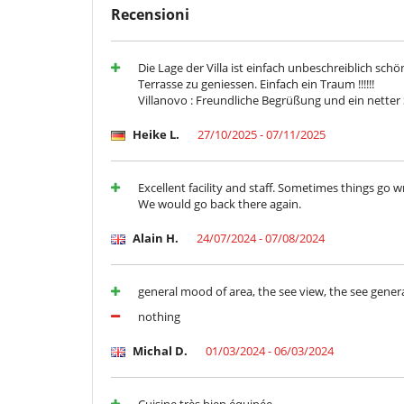
Posti per cenare a cielo aperto
Recensioni
Terrazza(e)
Divertimenti ed attività sportive
Die Lage der Villa ist einfach unbeschreiblich schö
Accesso internet (wifi)
Terrasse zu geniessen. Einfach ein Traum !!!!!!
Piscina privata
Villanovo : Freundliche Begrüßung und ein netter 
Elettrodomestici
Heike L.
27/10/2025 - 07/11/2025
Asciugatrice
Cucina completamente fornita
forno
Excellent facility and staff. Sometimes things go
Frigorifero, congelatore
We would go back there again.
Lavatrice
Alain H.
24/07/2024 - 07/08/2024
Per la vostra comodità e convenienza
Aria condizionata
Camera di pranzo
Salone TV
general mood of area, the see view, the see general
nothing
Personale
Cuoco / Donna delle pulizie
Michal D.
01/03/2024 - 06/03/2024
Qui vicino
Accesso diretto al mare