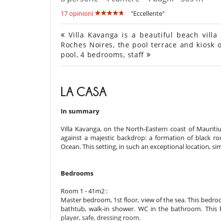
17 opinioni
"Eccellente"
Villa Kavanga is a beautiful beach villa
Roches Noires, the pool terrace and kiosk 
pool, 4 bedrooms, staff
LA CASA
In summary
Villa Kavanga, on the North-Eastern coast of Mauritius
against a majestic backdrop: a formation of black r
Ocean. This setting, in such an exceptional location, si
Bedrooms
Room 1 - 41m2 :
Master bedroom, 1st floor, view of the sea. This bedr
bathtub, walk-in shower. WC in the bathroom. This be
player, safe, dressing room.