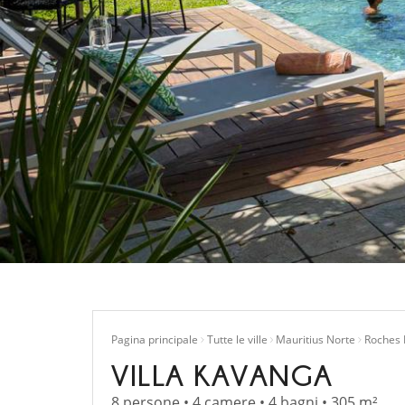
Pagina principale
Tutte le ville
Mauritius Norte
Roches 
VILLA KAVANGA
8 persone • 4 camere • 4 bagni • 305 m²