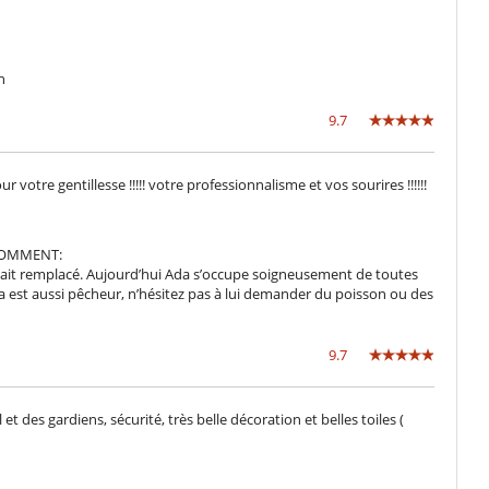
n
9.7
otre gentillesse !!!!! votre professionnalisme et vos sourires !!!!!!
COMMENT:
 était remplacé. Aujourd’hui Ada s’occupe soigneusement de toutes
a est aussi pêcheur, n’hésitez pas à lui demander du poisson ou des
9.7
et des gardiens, sécurité, très belle décoration et belles toiles (