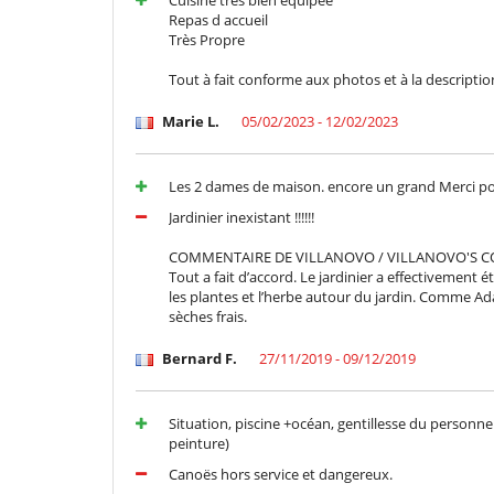
Cuisine très bien équipée
Repas d accueil
Très Propre
Tout à fait conforme aux photos et à la descriptio
Marie L.
05/02/2023 - 12/02/2023
Les 2 dames de maison. encore un grand Merci pour v
Jardinier inexistant !!!!!!
COMMENTAIRE DE VILLANOVO / VILLANOVO'S 
Tout a fait d’accord. Le jardinier a effectivement
les plantes et l’herbe autour du jardin. Comme Ad
sèches frais.
Bernard F.
27/11/2019 - 09/12/2019
Situation, piscine +océan, gentillesse du personnel 
peinture)
Canoës hors service et dangereux.