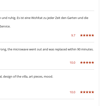
Sedie lunge vicino alla piscina
n und ruhig. Es ist eine Wohltat zu jeder Zeit den Garten und die
Piscina esteriore
Tivù cavo o satellite o internet
Service.
9.7
Asse da stiro
Ferro da stiro
forno microonde
 wrong, the microwave went out and was replaced within 90 minutes.
Lavastoviglie
10.0
Asciugacapelli
Garage o posteggio privato
Terrazze
, design of the villa, art pieces, mood.
Villa con personale
10.0
Accesso diretto alla spiaggia