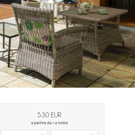
530 EUR
a partire da / a notte