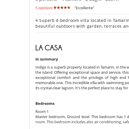
5 opinioni
"Eccellente"
Superb 4-bedroom villa located in Tamarin 
beautiful outdoors with garden, terraces 
LA CASA
In summary
Indigo is a superb property located in Tamarin, in the 
the island. Offering exceptional space and service, thi
exceptional comfort and the privilege of high end h
memorable one. This incredible villa with swimming poo
its crystal-clear lagoon. It's the perfect place to stay f
Bedrooms
Room 1
Master bedroom, Ground level. This bedroom has 1 d
room. This bedroom includes also air conditioning, safe