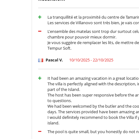
All essential amenities are nearby (bus stops, superm
and petrol stations).
The people who live in this part of the island are very f
La tranquillité et la proximité du centre de Tamar
Les services de Villanovo sont très bien, je vais c
Notes
L'ensemble des matelas sont trop dur surtout cel
chambre pour pouvoir mieux dormir.
- This Villa is duly registered with the Mauritius Touris
Je vous suggère de remplacer les lits, de mettre 
- The house features French sockets with adaptors for 
Tempur Soft.
- A back-up generator, activated automatically, ensures 
- The swimming pool is not equipped with any safety ba
Pascal V.
10/10/2025 - 22/10/2025
or rescue service. All residents must be aware of th
responsibility during their stay.
It had been an amazing vacation in a great locatio
The villa is perfectly aligned with the description,
part of the Island.
I bambini sono i benvenuti
The host has been super responsive before the arri
to questions.
Attrezzature, eventi
We had been welcomed by the butler and the cook
cassaforte
days. The services provided have been amazing and
I would definitely recommend to book the Villa if 
All'esterno
island.
Barbecue a carbonella
The pool is quite small, but you honestly do not 
Parcheggio