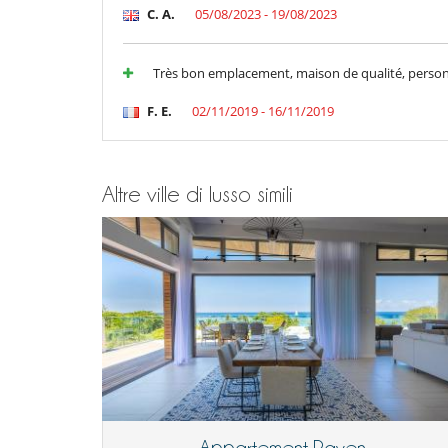
C. A.
05/08/2023 - 19/08/2023
Divertimenti ed attività sportive
Accesso internet (wifi)
Piscina esteriore
Très bon emplacement, maison de qualité, perso
Tivù cavo o satellite o internet
Elettrodomestici
F. E.
02/11/2019 - 16/11/2019
Cucina completamente fornita
Frullatore
Per la vostra comodità e convenienza
Altre ville di lusso simili
Aria condizionata solo nelle camere
Garage o posteggio privato
Salone TV
Veranda
Personale
Cuoco
Maggiordomo
Appartement Raven