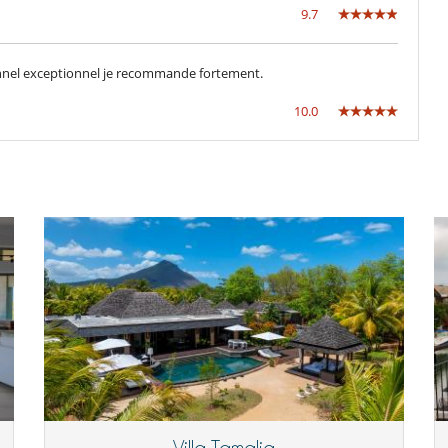
9.7
Giochi di società
Tivù
nnel exceptionnel je recommande fortement.
10.0
Frigorifero doppio
Macchina da caffè (a capsule)
Camera di pranzo
Salone e sala da mangiare nello stesso posto
Salotto
Donna delle pulizie
Villa con personale
Villa Tamalia