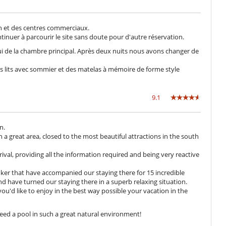
arkets, shopping centres as well as shops, restaurants, pharmacies
riendly and helpful.
in et des centres commerciaux.
ontinuer à parcourir le site sans doute pour d'autre réservation.
ui de la chambre principal. Après deux nuits nous avons changer de
m Authority and holds its statutory operating licence.
des lits avec sommier et des matelas à mémoire de forme style
English sockets.
a constant supply of electricity.
rriers or fences and does not benefit from any form of surveillance
9.1
e respective dangers, and ensure the safety of those under their
n.
 in a great area, closed to the most beautiful attractions in the south
val, providing all the information required and being very reactive
er that have accompanied our staying there for 15 incredible
Estintore
 have turned our staying there in a superb relaxing situation.
you'd like to enjoy in the best way possible your vacation in the
Giardino
need a pool in such a great natural environment!
Sedie lunge vicino alla piscina