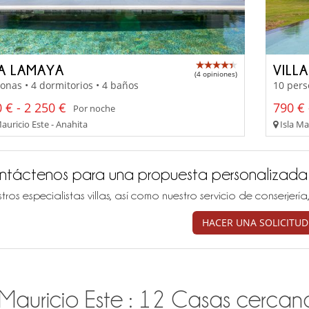
LA LAMAYA
VILL
(4 opiniones)
onas • 4 dormitorios • 4 baños
10 pers
 € - 2 250 €
790 € 
Por noche
auricio Este - Anahita
Isla Ma
ntáctenos para una propuesta personalizada
tros especialistas villas, así como nuestro servicio de conserjer
HACER UNA SOLICITUD
 Mauricio Este : 12 Casas cercanas