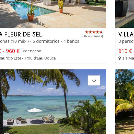
A FLEUR DE SEL
VILL
(16 opiniones)
onas (10 máx.) • 5 dormitorios • 4 baños
8 perso
 - 960 €
810 € 
Por noche
Mauricio Este - Trou d'Eau Douce
Isla Ma