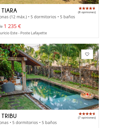
 TIARA
(8 opiniones)
onas (12 máx.) • 5 dormitorios • 5 baños
1 235 €
de
uricio Este - Poste Lafayette
 TRIBU
(7 opiniones)
onas • 5 dormitorios • 5 baños