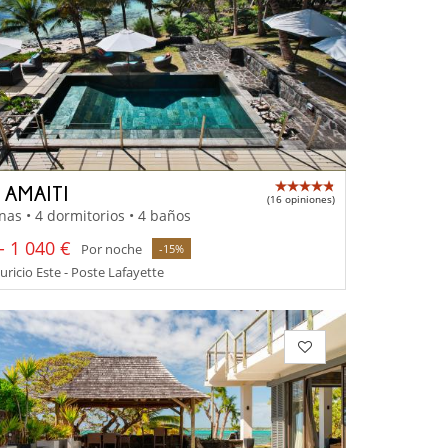
 AMAITI
(16 opiniones)
nas • 4 dormitorios • 4 baños
- 1 040 €
Por noche
-15%
uricio Este - Poste Lafayette