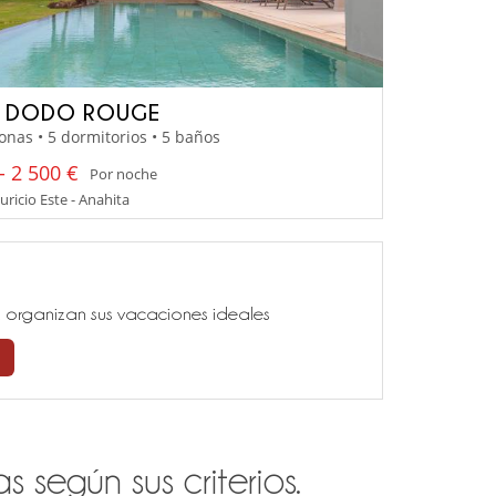
A DODO ROUGE
onas • 5 dormitorios • 5 baños
- 2 500 €
Por noche
uricio Este - Anahita
ía, organizan sus vacaciones ideales
 según sus criterios.