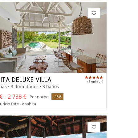
ITA DELUXE VILLA
(1 opinion)
nas • 3 dormitorios • 3 baños
€ - 2 738 €
Por noche
-15%
uricio Este - Anahita