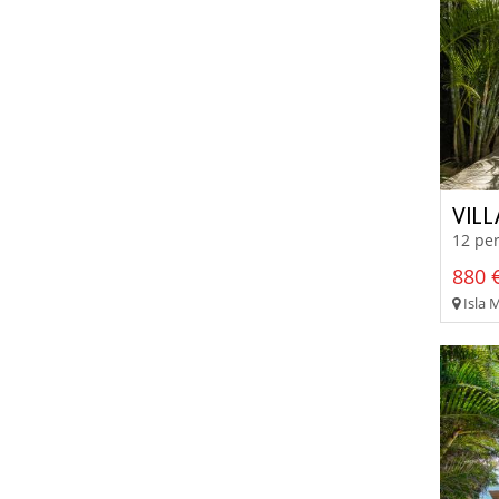
VIL
12 per
880 €
Isla M