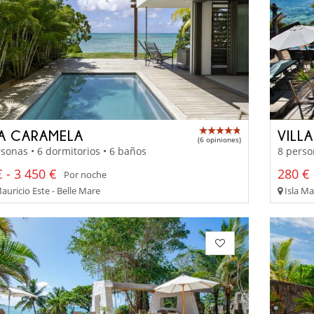
LA CARAMELA
VILLA
(6 opiniones)
sonas • 6 dormitorios • 6 baños
8 perso
 - 3 450 €
280 € 
Por noche
auricio Este - Belle Mare
Isla Ma