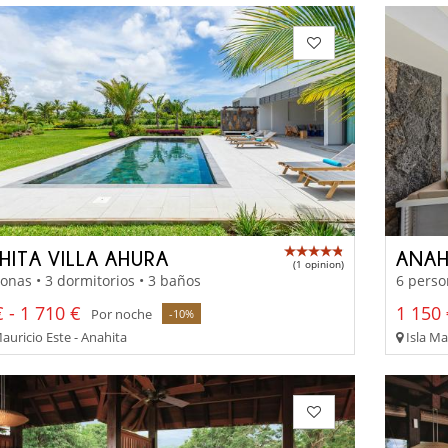
HITA VILLA AHURA
ANAH
(1 opinion)
onas • 3 dormitorios • 3 baños
6 perso
 - 1 710 €
1 150 
Por noche
-10%
auricio Este - Anahita
Isla Ma