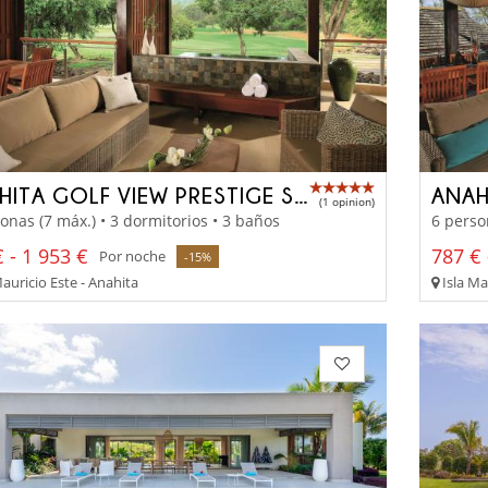
ANAHITA GOLF VIEW PRESTIGE SUITE
(1 opinion)
onas (7 máx.) • 3 dormitorios • 3 baños
6 perso
 - 1 953 €
787 € 
Por noche
-15%
auricio Este - Anahita
Isla Ma