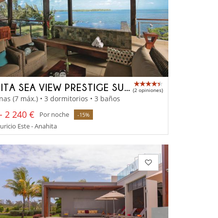
ANAHITA SEA VIEW PRESTIGE SUITE
(2 opiniones)
nas (7 máx.) • 3 dormitorios • 3 baños
- 2 240 €
Por noche
-15%
uricio Este - Anahita