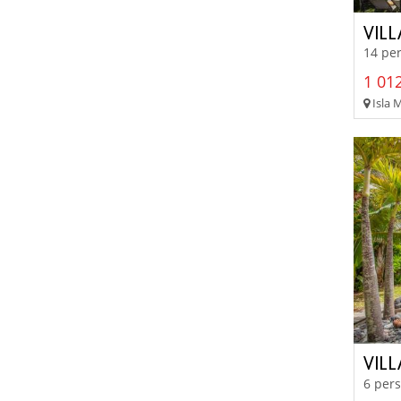
VIL
14 per
1 012
Isla M
VIL
6 pers