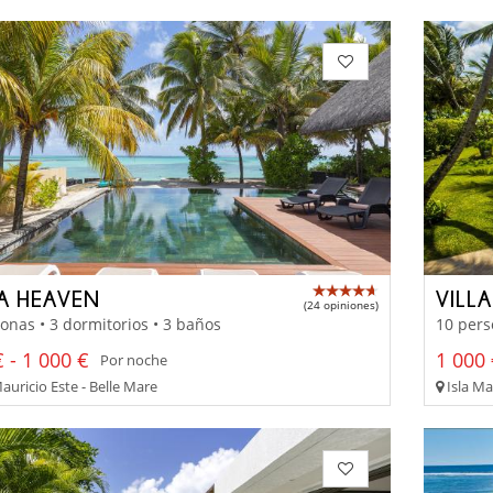
LA HEAVEN
VILL
(24 opiniones)
onas • 3 dormitorios • 3 baños
10 pers
 - 1 000 €
1 000 
Por noche
auricio Este - Belle Mare
Isla Ma