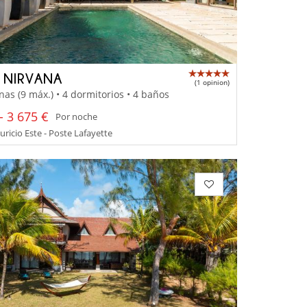
A NIRVANA
(1 opinion)
nas (9 máx.) • 4 dormitorios • 4 baños
- 3 675 €
Por noche
uricio Este - Poste Lafayette