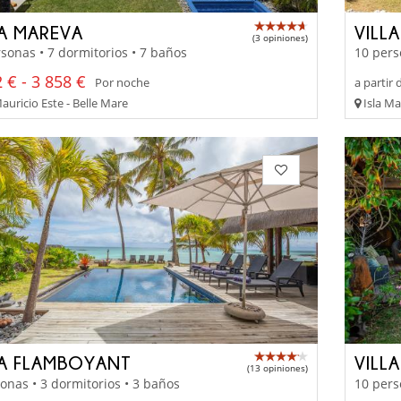
LA MAREVA
VILLA
(3 opiniones)
sonas • 7 dormitorios • 7 baños
10 pers
 € - 3 858 €
Por noche
a partir 
auricio Este - Belle Mare
Isla Ma
LA FLAMBOYANT
VILLA
(13 opiniones)
onas • 3 dormitorios • 3 baños
10 pers