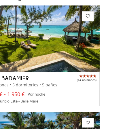
A BADAMIER
(14 opiniones)
onas • 5 dormitorios • 5 baños
€ - 1 950 €
Por noche
uricio Este - Belle Mare