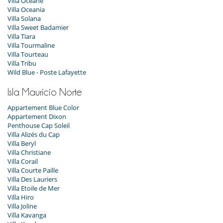
Villa Océane
Villa Oceania
Villa Solana
Villa Sweet Badamier
Villa Tiara
Villa Tourmaline
Villa Tourteau
Villa Tribu
Wild Blue - Poste Lafayette
Isla Mauricio Norte
Appartement Blue Color
Appartement Dixon
Penthouse Cap Soleil
Villa Alizés du Cap
Villa Beryl
Villa Christiane
Villa Corail
Villa Courte Paille
Villa Des Lauriers
Villa Etoile de Mer
Villa Hiro
Villa Joline
Villa Kavanga