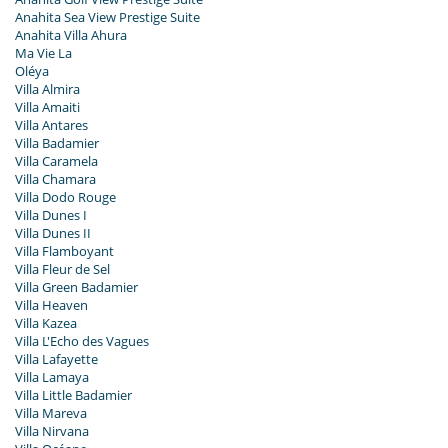
Anahita Sea View Prestige Suite
Anahita Villa Ahura
Ma Vie La
Oléya
Villa Almira
Villa Amaiti
Villa Antares
Villa Badamier
Villa Caramela
Villa Chamara
Villa Dodo Rouge
Villa Dunes I
Villa Dunes II
Villa Flamboyant
Villa Fleur de Sel
Villa Green Badamier
Villa Heaven
Villa Kazea
Villa L'Echo des Vagues
Villa Lafayette
Villa Lamaya
Villa Little Badamier
Villa Mareva
Villa Nirvana