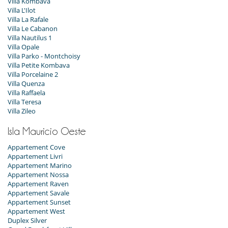
Villa Kombava
Villa L'Ilot
Villa La Rafale
Villa Le Cabanon
Villa Nautilus 1
Villa Opale
Villa Parko - Montchoisy
Villa Petite Kombava
Villa Porcelaine 2
Villa Quenza
Villa Raffaela
Villa Teresa
Villa Zileo
Isla Mauricio Oeste
Appartement Cove
Appartement Livri
Appartement Marino
Appartement Nossa
Appartement Raven
Appartement Savale
Appartement Sunset
Appartement West
Duplex Silver