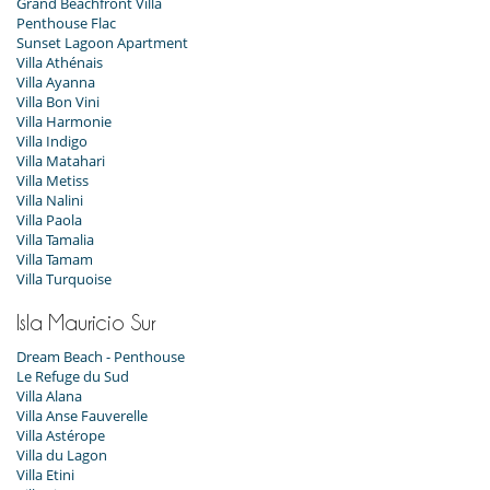
Grand Beachfront Villa
Penthouse Flac
Sunset Lagoon Apartment
Villa Athénais
Villa Ayanna
Villa Bon Vini
Villa Harmonie
Villa Indigo
Villa Matahari
Villa Metiss
Villa Nalini
Villa Paola
Villa Tamalia
Villa Tamam
Villa Turquoise
Isla Mauricio Sur
Dream Beach - Penthouse
Le Refuge du Sud
Villa Alana
Villa Anse Fauverelle
Villa Astérope
Villa du Lagon
Villa Etini