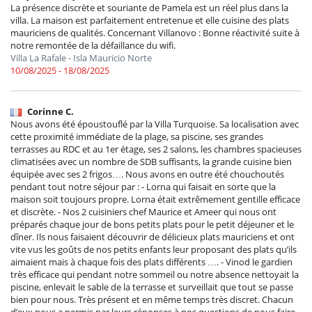
La présence discrète et souriante de Pamela est un réel plus dans la
villa. La maison est parfaitement entretenue et elle cuisine des plats
mauriciens de qualités. Concernant Villanovo : Bonne réactivité suite à
notre remontée de la défaillance du wifi.
Villa La Rafale - Isla Mauricio Norte
10/08/2025 - 18/08/2025
Corinne C.
Nous avons été époustouflé par la Villa Turquoise. Sa localisation avec
cette proximité immédiate de la plage, sa piscine, ses grandes
terrasses au RDC et au 1er étage, ses 2 salons, les chambres spacieuses
climatisées avec un nombre de SDB suffisants, la grande cuisine bien
équipée avec ses 2 frigos…. Nous avons en outre été chouchoutés
pendant tout notre séjour par : - Lorna qui faisait en sorte que la
maison soit toujours propre. Lorna était extrêmement gentille efficace
et discrète. - Nos 2 cuisiniers chef Maurice et Ameer qui nous ont
préparés chaque jour de bons petits plats pour le petit déjeuner et le
dîner. Ils nous faisaient découvrir de délicieux plats mauriciens et ont
vite vus les goûts de nos petits enfants leur proposant des plats qu’ils
aimaient mais à chaque fois des plats différents …. - Vinod le gardien
très efficace qui pendant notre sommeil ou notre absence nettoyait la
piscine, enlevait le sable de la terrasse et surveillait que tout se passe
bien pour nous. Très présent et en même temps très discret. Chacun
d’eux nous a permis par leurs réponses à nos questions de nous faire