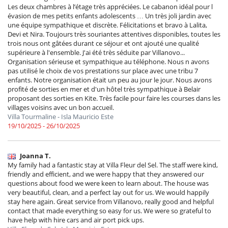
Les deux chambres à l’étage très appréciées. Le cabanon idéal pour l
évasion de mes petits enfants adolescents … Un très joli jardin avec
une équipe sympathique et discrète. Félicitations et bravo à Lalita,
Devi et Nira. Toujours très souriantes attentives disponibles, toutes les
trois nous ont gâtées durant ce séjour et ont ajouté une qualité
supérieure à l'ensemble. J'ai été très séduite par Villanovo...
Organisation sérieuse et sympathique au téléphone. Nous n avons
pas utilisé le choix de vos prestations sur place avec une tribu 7
enfants. Notre organisation était un peu au jour le jour. Nous avons
profité de sorties en mer et d'un hôtel très sympathique à Belair
proposant des sorties en Kite. Très facile pour faire les courses dans les
villages voisins avec un bon accueil.
Villa Tourmaline - Isla Mauricio Este
19/10/2025 - 26/10/2025
Joanna T.
My family had a fantastic stay at Villa Fleur del Sel. The staff were kind,
friendly and efficient, and we were happy that they answered our
questions about food we were keen to learn about. The house was
very beautiful, clean, and a perfect lay out for us. We would happily
stay here again. Great service from Villanovo, really good and helpful
contact that made everything so easy for us. We were so grateful to
have help with hire cars and air port pick ups.