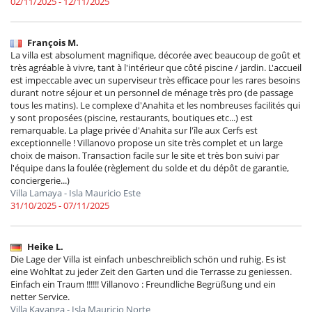
02/11/2025 - 12/11/2025
François M.
La villa est absolument magnifique, décorée avec beaucoup de goût et
très agréable à vivre, tant à l'intérieur que côté piscine / jardin. L'accueil
est impeccable avec un superviseur très efficace pour les rares besoins
durant notre séjour et un personnel de ménage très pro (de passage
tous les matins). Le complexe d'Anahita et les nombreuses facilités qui
y sont proposées (piscine, restaurants, boutiques etc...) est
remarquable. La plage privée d'Anahita sur l'île aux Cerfs est
exceptionnelle ! Villanovo propose un site très complet et un large
choix de maison. Transaction facile sur le site et très bon suivi par
l'équipe dans la foulée (règlement du solde et du dépôt de garantie,
conciergerie...)
Villa Lamaya - Isla Mauricio Este
31/10/2025 - 07/11/2025
Heike L.
Die Lage der Villa ist einfach unbeschreiblich schön und ruhig. Es ist
eine Wohltat zu jeder Zeit den Garten und die Terrasse zu geniessen.
Einfach ein Traum !!!!!! Villanovo : Freundliche Begrüßung und ein
netter Service.
Villa Kavanga - Isla Mauricio Norte