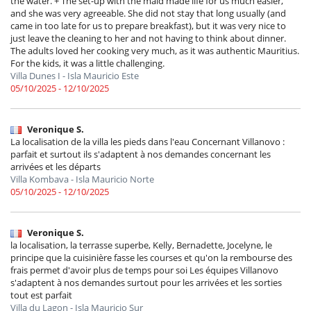
the water. + The set-up with the maid made life for us much easier,
and she was very agreeable. She did not stay that long usually (and
came in too late for us to prepare breakfast), but it was very nice to
just leave the cleaning to her and not having to think about dinner.
The adults loved her cooking very much, as it was authentic Mauritius.
For the kids, it was a little challenging.
Villa Dunes I - Isla Mauricio Este
05/10/2025 - 12/10/2025
Veronique S.
La localisation de la villa les pieds dans l'eau Concernant Villanovo :
parfait et surtout ils s'adaptent à nos demandes concernant les
arrivées et les départs
Villa Kombava - Isla Mauricio Norte
05/10/2025 - 12/10/2025
Veronique S.
la localisation, la terrasse superbe, Kelly, Bernadette, Jocelyne, le
principe que la cuisinière fasse les courses et qu'on la rembourse des
frais permet d'avoir plus de temps pour soi Les équipes Villanovo
s'adaptent à nos demandes surtout pour les arrivées et les sorties
tout est parfait
Villa du Lagon - Isla Mauricio Sur