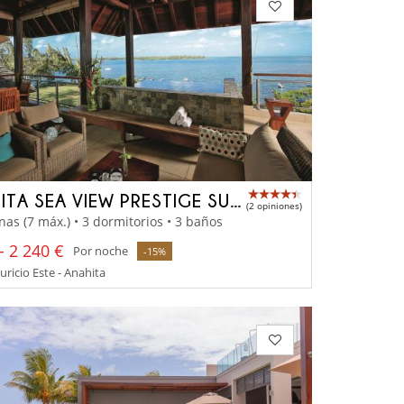
ANAHITA SEA VIEW PRESTIGE SUITE
(2 opiniones)
nas (7 máx.) • 3 dormitorios • 3 baños
- 2 240 €
Por noche
-15%
uricio Este - Anahita