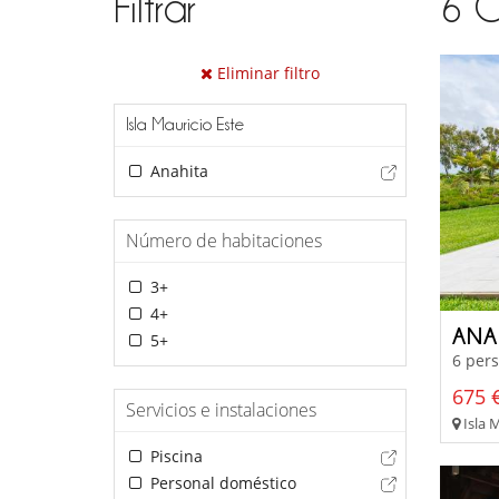
Filtrar
6
C
Eliminar filtro
Isla Mauricio Este
Anahita
Número de habitaciones
3+
4+
ANA
5+
6 pers
675 €
Servicios e instalaciones
Isla M
Piscina
Personal doméstico