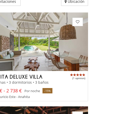
itaciones
Ubicación
ITA DELUXE VILLA
(1 opinion)
nas • 3 dormitorios • 3 baños
€ - 2 738 €
Por noche
-15%
uricio Este - Anahita