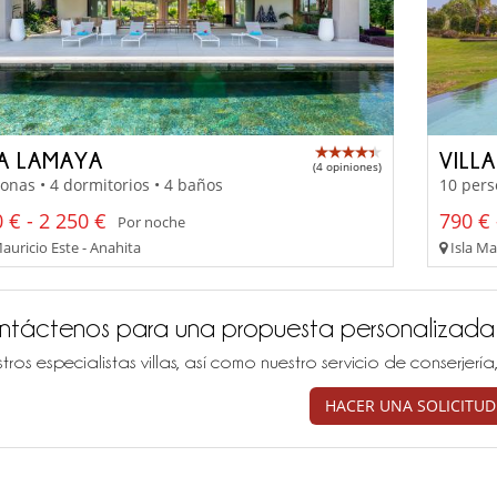
LA LAMAYA
VILL
(4 opiniones)
onas • 4 dormitorios • 4 baños
10 pers
 € - 2 250 €
790 € 
Por noche
auricio Este - Anahita
Isla Ma
ntáctenos para una propuesta personalizada
tros especialistas villas, así como nuestro servicio de conserjer
HACER UNA SOLICITUD