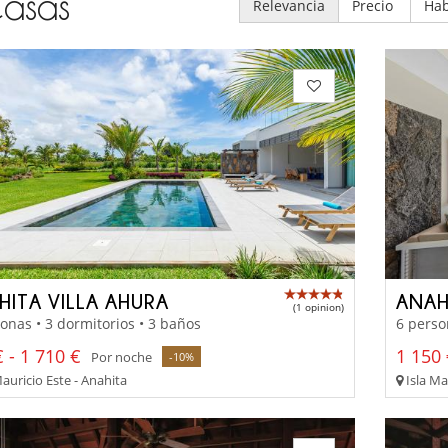
asas
Relevancia
Precio
Hab
HITA VILLA AHURA
ANAH
(1 opinion)
onas • 3 dormitorios • 3 baños
6 perso
 - 1 710 €
1 150 
Por noche
-10%
auricio Este - Anahita
Isla Ma