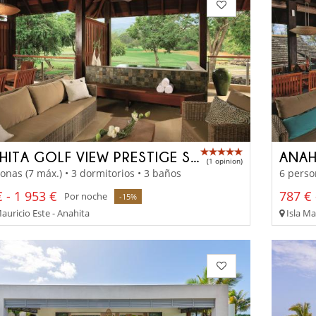
ANAHITA GOLF VIEW PRESTIGE SUITE
(1 opinion)
onas (7 máx.) • 3 dormitorios • 3 baños
6 perso
 - 1 953 €
787 € 
Por noche
-15%
auricio Este - Anahita
Isla Ma