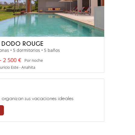
A DODO ROUGE
onas • 5 dormitorios • 5 baños
- 2 500 €
Por noche
uricio Este - Anahita
ía, organizan sus vacaciones ideales