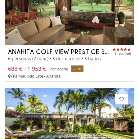
ANAHITA GOLF VIEW PRESTIGE SUITE
(1 opinion)
6 personas (7 máx.) • 3 dormitorios • 3 baños
688 € - 1 953 €
Por noche
-15%
Isla Mauricio Este - Anahita