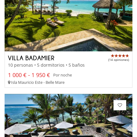
VILLA BADAMIER
(14 opiniones)
10 personas • 5 dormitorios • 5 baños
1 000 € - 1 950 €
Por noche
Isla Mauricio Este - Belle Mare