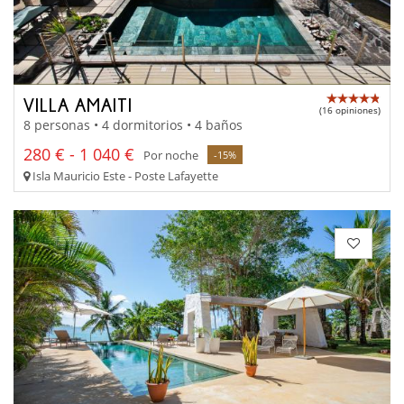
VILLA AMAITI
(16 opiniones)
8 personas • 4 dormitorios • 4 baños
280 € - 1 040 €
Por noche
-15%
Isla Mauricio Este - Poste Lafayette