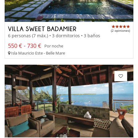
VILLA SWEET BADAMIER
(2 opiniones)
6 personas (7 máx.) • 3 dormitorios • 3 baños
550 € - 730 €
Por noche
Isla Mauricio Este - Belle Mare