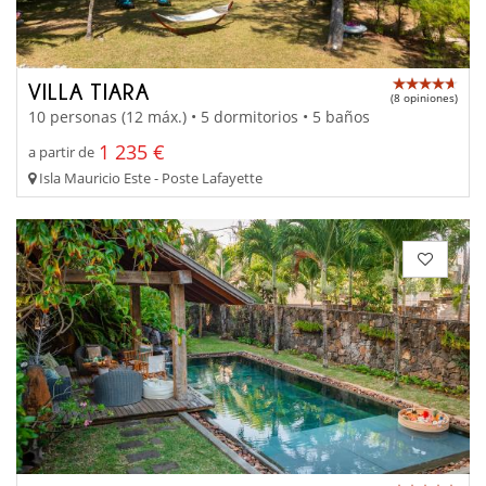
VILLA TIARA
(8 opiniones)
10 personas (12 máx.) • 5 dormitorios • 5 baños
1 235 €
a partir de
Isla Mauricio Este - Poste Lafayette