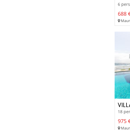
6 pers
688 €
Mauri
VIL
18 per
975 €
Mauri