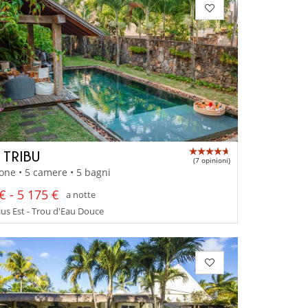
 TRIBU
(7 opinioni)
one • 5 camere • 5 bagni
€ - 5 175 €
a notte
us Est - Trou d'Eau Douce