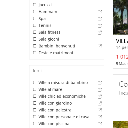
Jacuzzi
Hammam
Spa
Tennis
Sala fitness
Sala giochi
VIL
Bambini benvenuti
14 per
Feste e matrimoni
1 012
Maurit
Temi
Ville a misura di bambino
Con
Ville al mare
I no
Ville chic ed economiche
Ville con giardino
Ville con palestra
Ville con personale di casa
Ville con piscina