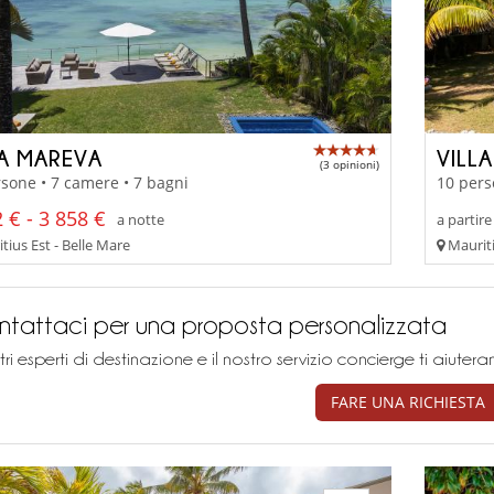
LA MAREVA
VILLA
(3 opinioni)
sone • 7 camere • 7 bagni
10 pers
 € - 3 858 €
a notte
a partire
ius Est - Belle Mare
Mauriti
tattaci per una proposta personalizzata
stri esperti di destinazione e il nostro servizio concierge ti aiu
FARE UNA RICHIESTA