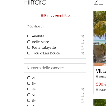
Filtrare
21
Rimuovere filtro
Mauritius Est
Anahita
Belle Mare
Poste Lafayette
Trou d'Eau Douce
Numero delle camere
VIL
6 pers
2+
3+
500 €
4+
Maurit
5+
6+