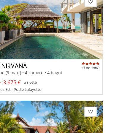
A NIRVANA
(1 opinione)
ne (9 max.) • 4 camere • 4 bagni
- 3 675 €
a notte
us Est - Poste Lafayette