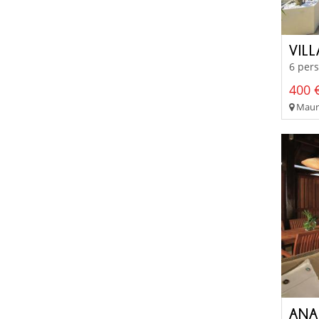
VIL
6 pers
400 €
Maurit