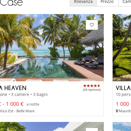
Case
Rilevanza
Prezzo
Cam
LA HEAVEN
VILL
(24 opinioni)
one • 3 camere • 3 bagni
10 pers
 - 1 000 €
1 000 
a notte
ius Est - Belle Mare
Mauriti