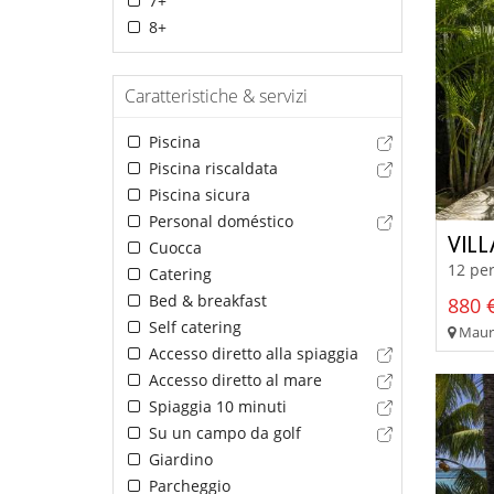
7+
8+
Caratteristiche & servizi
Piscina
Piscina riscaldata
Piscina sicura
Personal doméstico
VIL
Cuocca
12 per
Catering
Bed & breakfast
880 €
Self catering
Maurit
Accesso diretto alla spiaggia
Accesso diretto al mare
Spiaggia 10 minuti
Su un campo da golf
Giardino
Parcheggio