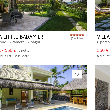
A LITTLE BADAMIER
VILL
(6 opinioni)
one • 2 camere • 2 bagni
6 perso
 - 550 €
550 € 
a notte
ius Est - Belle Mare
Mauriti