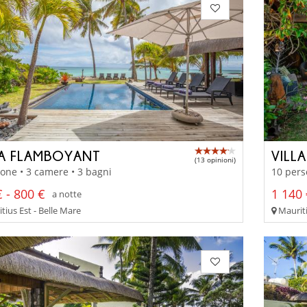
LA FLAMBOYANT
VILLA
(13 opinioni)
one • 3 camere • 3 bagni
10 pers
 - 800 €
1 140 
a notte
ius Est - Belle Mare
Mauriti