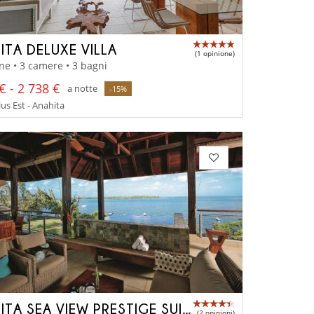
ITA DELUXE VILLA
(1 opinione)
ne • 3 camere • 3 bagni
€ - 2 738 €
a notte
-15%
us Est - Anahita
ANAHITA SEA VIEW PRESTIGE SUITE
(2 opinioni)