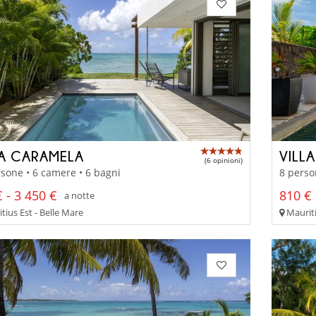
LA CARAMELA
VILL
(6 opinioni)
sone • 6 camere • 6 bagni
8 perso
 - 3 450 €
810 € 
a notte
ius Est - Belle Mare
Mauriti