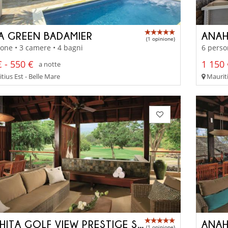
LA GREEN BADAMIER
ANAH
(1 opinione)
one • 3 camere • 4 bagni
6 perso
 - 550 €
1 150 
a notte
ius Est - Belle Mare
Mauriti
ANAHITA GOLF VIEW PRESTIGE SUITE
(1 opinione)