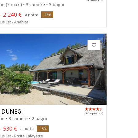
ne (7 max.) • 3 camere • 3 bagni
- 2 240 €
a notte
-15%
us Est - Anahita
 DUNES I
(20 opinioni)
ne • 3 camere • 2 bagni
- 530 €
a notte
-15%
us Est - Poste Lafayette