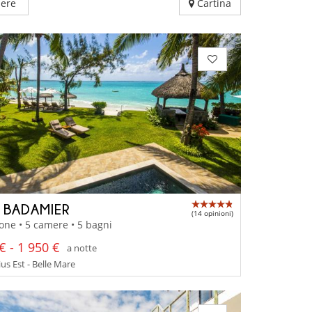
ere
Cartina
A BADAMIER
(14 opinioni)
one • 5 camere • 5 bagni
€ - 1 950 €
a notte
us Est - Belle Mare