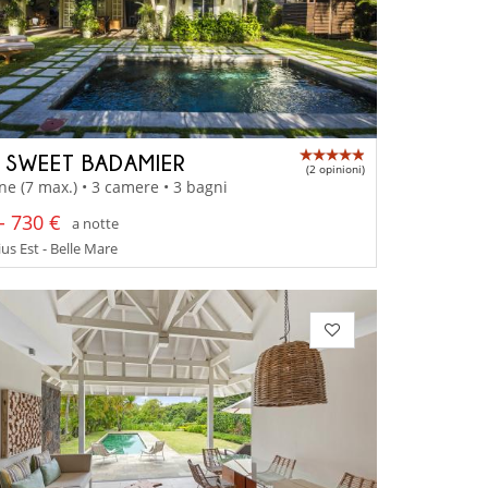
A SWEET BADAMIER
(2 opinioni)
ne (7 max.) • 3 camere • 3 bagni
- 730 €
a notte
us Est - Belle Mare