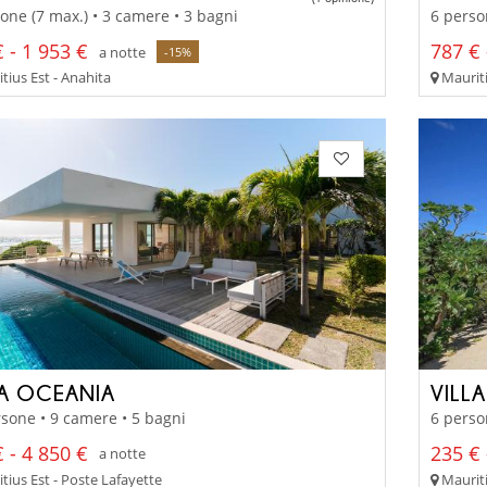
one (7 max.) • 3 camere • 3 bagni
6 perso
 - 1 953 €
787 € 
a notte
-15%
tius Est - Anahita
Mauriti
LA OCEANIA
VILLA
sone • 9 camere • 5 bagni
6 perso
 - 4 850 €
235 € 
a notte
tius Est - Poste Lafayette
Mauriti