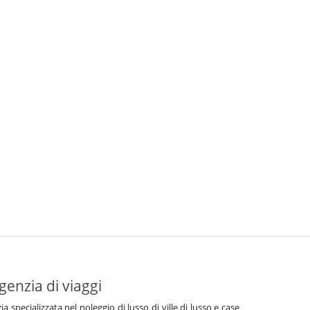
genzia di viaggi
specializzata nel noleggio di lusso di ville di lusso e case