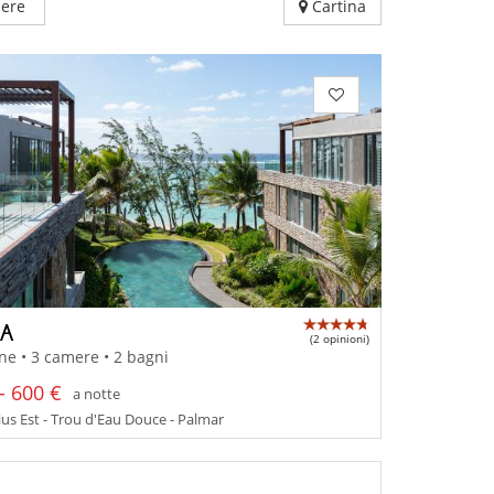
ere
Cartina
YA
(2 opinioni)
ne • 3 camere • 2 bagni
- 600 €
a notte
us Est - Trou d'Eau Douce - Palmar