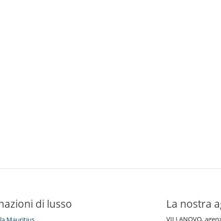
nazioni di lusso
La nostra a
VILLANOVO, agenzia 
lla Mauritius