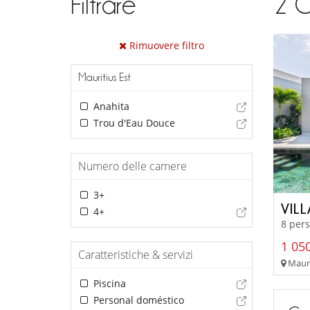
Filtrare
2
C
Rimuovere filtro
Mauritius Est
Anahita
Trou d'Eau Douce
Numero delle camere
3+
VIL
4+
8 pers
1 050
Caratteristiche & servizi
Mauri
Piscina
Personal doméstico