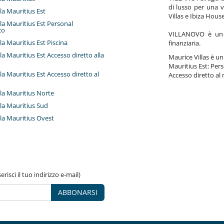
di lusso per una v
lla Mauritius Est
Villas e Ibiza Hous
illa Mauritius Est Personal
co
VILLANOVO è un a
illa Mauritius Est Piscina
finanziaria.
illa Mauritius Est Accesso diretto alla
Maurice Villas è un'
Mauritius Est: Pers
illa Mauritius Est Accesso diretto al
Accesso diretto al 
illa Mauritius Norte
illa Mauritius Sud
illa Mauritius Ovest
risci il tuo indirizzo e-mail)
ABBONARSI