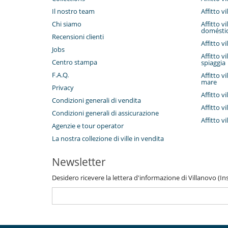
Il nostro team
Affitto vi
Chi siamo
Affitto v
domésti
Recensioni clienti
Affitto v
Jobs
Affitto v
Centro stampa
spiaggia
F.A.Q.
Affitto v
mare
Privacy
Affitto v
Condizioni generali di vendita
Affitto v
Condizioni generali di assicurazione
Affitto v
Agenzie e tour operator
La nostra collezione di ville in vendita
Newsletter
Desidero ricevere la lettera d'informazione di Villanovo (Inse