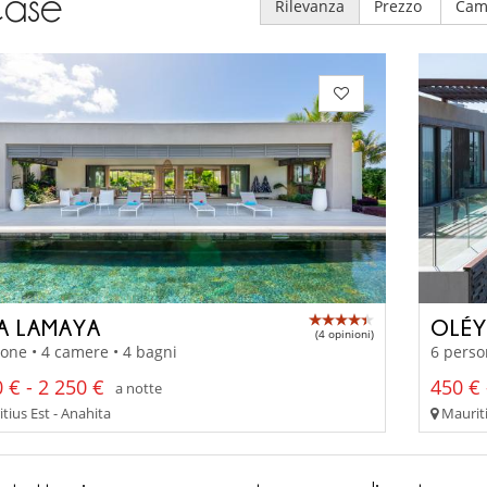
ase
Rilevanza
Prezzo
Cam
LA LAMAYA
OLÉ
(4 opinioni)
one • 4 camere • 4 bagni
6 perso
 € - 2 250 €
450 € 
a notte
tius Est - Anahita
Mauriti