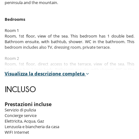
peninsula and the mountain.
Bedrooms
Room 1
Room, 1st floor, view of the sea. This bedroom has 1 double bed.
Bathroom ensuite, with bathtub, shower. WC in the bathroom. This
bedroom includes also TV, dressing room, private terrace.
Room 2
Room, 1st floor, direct access to the terrace, view of the sea. This
bedroom has 2 twin beds. Bathroom ensuite, with shower. WC in the
Visualizza la descrizione completa
bathroom. This bedroom includes also TV.
Room 3
INCLUSO
Room, 1st floor, direct access to the terrace, view of the sea. This
bedroom has 1 double bed. Bathroom ensuite, with shower. WC in the
bathroom. This bedroom includes also TV.
Prestazioni incluse
Servizio di pulizia
Room 4
Concierge service
Room, 1st floor, direct access to the terrace, view of the sea. This
Elettricita, Acqua, Gaz
bedroom has 1 double bed. Bathroom ensuite, with shower. WC in the
Lenzuola e biancheria da casa
bathroom. This bedroom includes also TV.
WIFI Internet