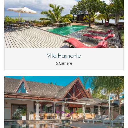
=> Free for children under 6.
Important note :
Dining supplements are subject to a minimum
charge equivalent to 4 adults. If fewer than 4 adults, the minimum
charge applies.
OTHER SERVICES:
- Babysitting and childcare service,
- Personalised spa treatments,
Villa Harmonie
- Fridge pre-stocking,
- Any other concierge service to enhance your stay.
5 Camere
Location
Le Morne beach and its transparent sea is just a 5-minute drive away.
You can also, directly from the villa, climb to the top of the mountain.
I bambini sono i benvenuti
All'esterno
Barbecue