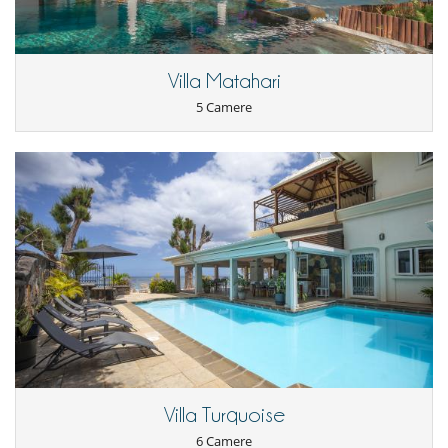
Giardino
Posti per cenare a cielo aperto
Sedie lunge sulla terrazza
Sedie lunge vicino alla piscina
Villa Matahari
Terrazza(e)
5 Camere
Divertimenti ed attività sportive
Accesso internet (wifi)
Piscina esteriore privata
Tivù
Elettrodomestici
Cucina completamente fornita
Per i vostri pasti
Bed & Breakfast
Casa con servizio cuoco o chef
Cucinati da solo
Personale
Donna delle pulizie
Villa con personale
Villa Turquoise
6 Camere