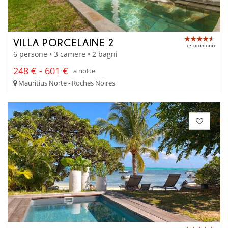
VILLA PORCELAINE 2
(7 opinioni)
6 persone • 3 camere • 2 bagni
248 € - 601 €
a notte
Mauritius Norte - Roches Noires