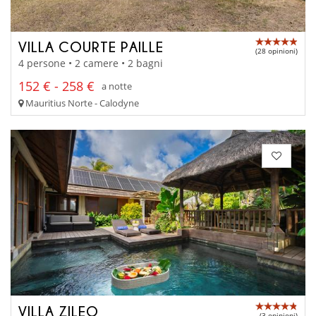
VILLA COURTE PAILLE
(28 opinioni)
4 persone • 2 camere • 2 bagni
152 € - 258 €
a notte
Mauritius Norte - Calodyne
VILLA ZILEO
(3 opinioni)