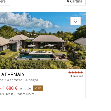
ere
Cartina
A ATHÉNAIS
(3 opinioni)
ne • 4 camere • 4 bagni
- 1 680 €
a notte
-15%
us Ovest - Rivière Noire