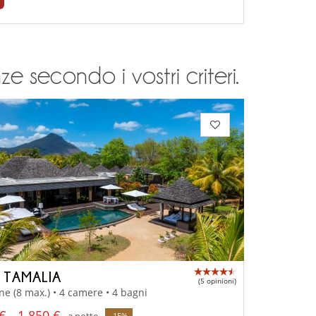
e secondo i vostri criteri.
A TAMALIA
(5 opinioni)
ne (8 max.) • 4 camere • 4 bagni
€ - 1 850 €
a notte
-15%