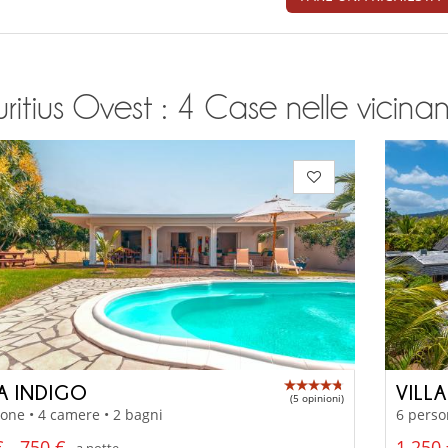
itius Ovest : 4 Case nelle vicinanz
LA INDIGO
VILL
(5 opinioni)
one • 4 camere • 2 bagni
6 perso
 - 750 €
1 250 
a notte