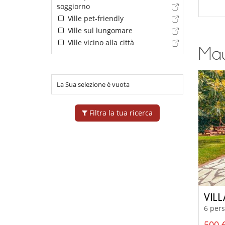
soggiorno
Ville pet-friendly
Ville sul lungomare
Ville vicino alla città
Maur
La Sua selezione è vuota
Filtra la tua ricerca
VIL
6 pers
500 €