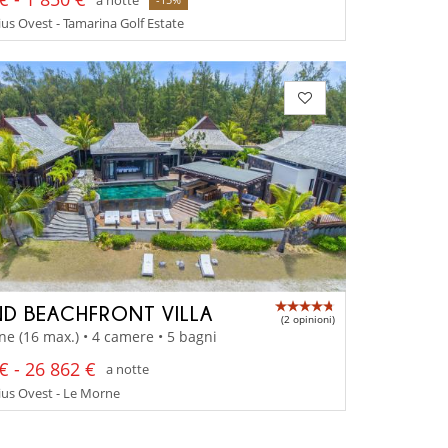
us Ovest - Tamarina Golf Estate
D BEACHFRONT VILLA
(2 opinioni)
ne (16 max.) • 4 camere • 5 bagni
€ - 26 862 €
a notte
us Ovest - Le Morne