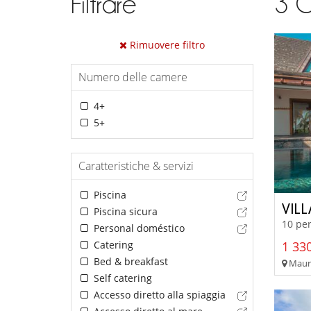
Filtrare
3
C
Rimuovere filtro
Numero delle camere
4+
5+
Caratteristiche & servizi
Piscina
VIL
Piscina sicura
10 per
Personal doméstico
Catering
1 330
Bed & breakfast
Mauri
Self catering
Accesso diretto alla spiaggia