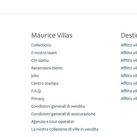
Maurice Villas
Desti
Collections
Affitto vi
Il nostro team
Affitto v
Chi siamo
Affitto vi
Recensioni clienti
Affitto v
Jobs
Affitto v
Centro stampa
Affitto v
F.A.Q.
Affitto v
Privacy
Affitto vi
Condizioni generali di vendita
Condizioni generali di assicurazione
Agenzie e tour operator
La nostra collezione di ville in vendita