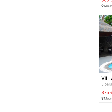
Mauri
VIL
8 pers
375 €
Mauri