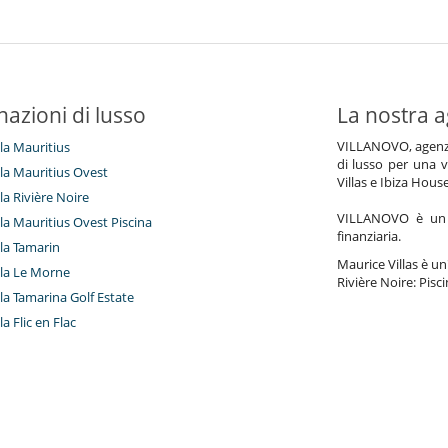
nazioni di lusso
La nostra a
VILLANOVO, agenzia 
lla Mauritius
di lusso per una v
illa Mauritius Ovest
Villas e Ibiza Hous
lla Rivière Noire
VILLANOVO è un a
illa Mauritius Ovest Piscina
finanziaria.
illa Tamarin
Maurice Villas è un'
illa Le Morne
Rivière Noire: Pisci
illa Tamarina Golf Estate
lla Flic en Flac