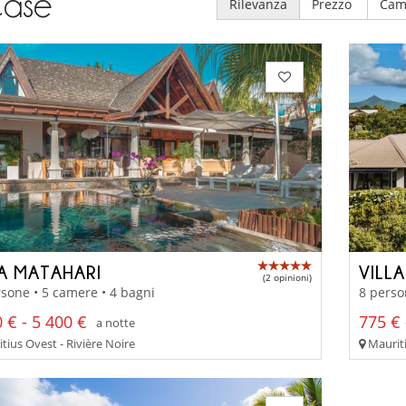
ase
Rilevanza
Prezzo
Cam
LA MATAHARI
VILL
(2 opinioni)
sone • 5 camere • 4 bagni
8 perso
 € - 5 400 €
775 € 
a notte
tius Ovest - Rivière Noire
Mauriti