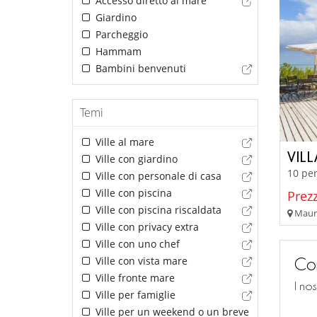
Accesso diretto al mare
Giardino
Parcheggio
Hammam
Bambini benvenuti
Temi
Ville al mare
VIL
Ville con giardino
10 per
Ville con personale di casa
Ville con piscina
Prezz
Ville con piscina riscaldata
Mauri
Ville con privacy extra
Ville con uno chef
Ville con vista mare
Con
Ville fronte mare
I no
Ville per famiglie
Ville per un weekend o un breve