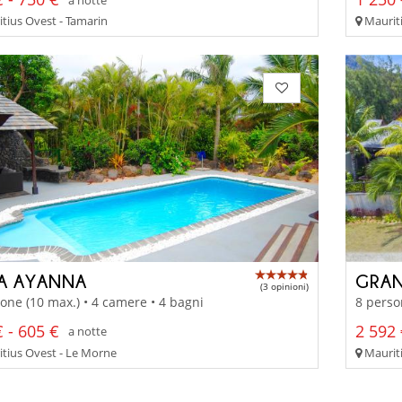
tius Ovest - Tamarin
Mauriti
LA AYANNA
GRAN
(3 opinioni)
one (10 max.) • 4 camere • 4 bagni
8 perso
 - 605 €
2 592 
a notte
tius Ovest - Le Morne
Mauriti