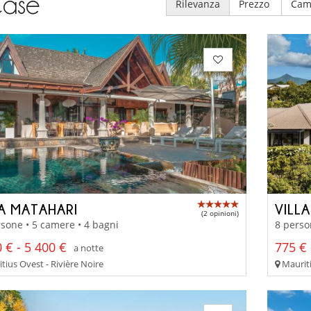
ase
Rilevanza
Prezzo
Cam
LA MATAHARI
VILL
(2 opinioni)
sone • 5 camere • 4 bagni
8 perso
 € - 5 400 €
775 € 
a notte
tius Ovest - Rivière Noire
Mauriti