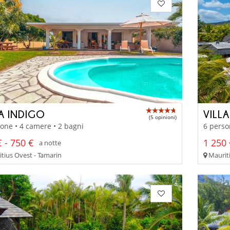
LA INDIGO
VILL
(5 opinioni)
one • 4 camere • 2 bagni
6 perso
 - 750 €
1 250 
a notte
tius Ovest - Tamarin
Mauriti