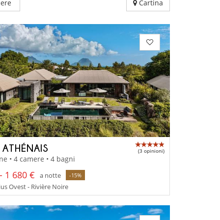
ere
Cartina
A ATHÉNAIS
(3 opinioni)
ne • 4 camere • 4 bagni
- 1 680 €
a notte
-15%
us Ovest - Rivière Noire