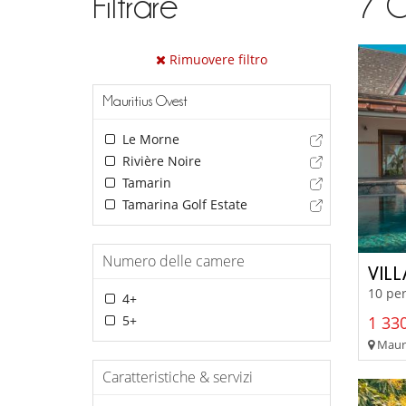
Filtrare
7
C
Rimuovere filtro
Mauritius Ovest
Le Morne
Rivière Noire
Tamarin
Tamarina Golf Estate
Numero delle camere
VIL
10 per
4+
5+
1 330
Mauri
Caratteristiche & servizi